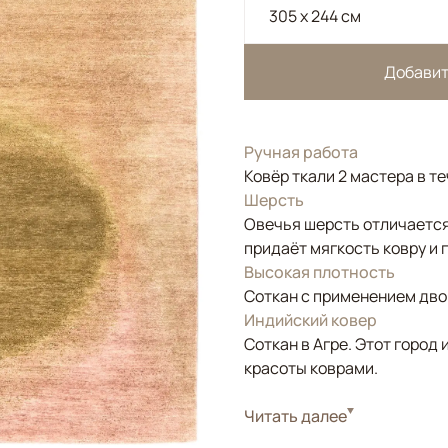
305 x 244 см
Добавит
Ручная работа
Ковёр ткали 2 мастера в т
Шерсть
Овечья шерсть отличается
придаёт мягкость ковру и 
Высокая плотность
Соткан с применением двой
Индийский ковер
Соткан в Агре. Этот горо
красоты коврами.
Стиль
Читать далее
Современные
Цвета
Бежевый, Золотой, 