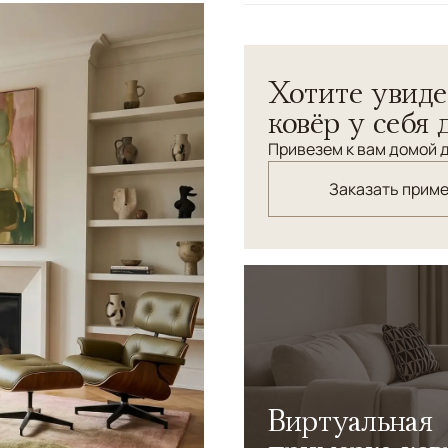
Узоры
Абстрактный
Atmos — авторский ковер 
Хотите увиде
природными оттенками. Пу
создают ощущение спокойс
ковёр у себя 
шерсть придает поверхнос
Привезем к вам домой д
деликатные цветовые пере
работает как самостоятель
Заказать прим
архитектурный характер и
Виртуальная