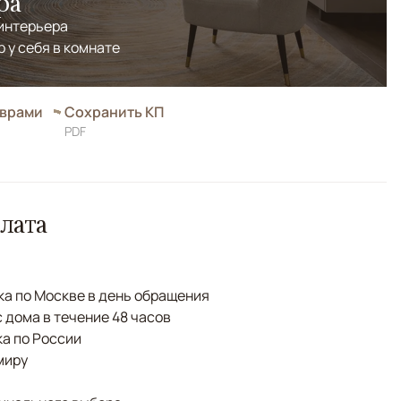
ра
 интерьера
р у себя в комнате
оврами
Сохранить КП
PDF
лата
а по Москве в день обращения
с дома в течение 48 часов
а по России
миру