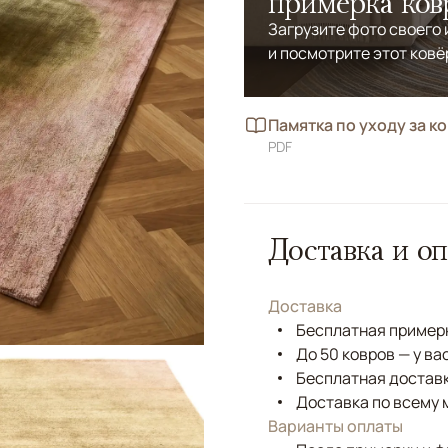
примерка ков
Загрузите фото своего
и посмотрите этот ковё
Памятка по уходу за к
PDF
Доставка и оп
Доставка
Бесплатная примерк
До 50 ковров — у ва
Бесплатная доставк
Доставка по всему 
Варианты оплаты