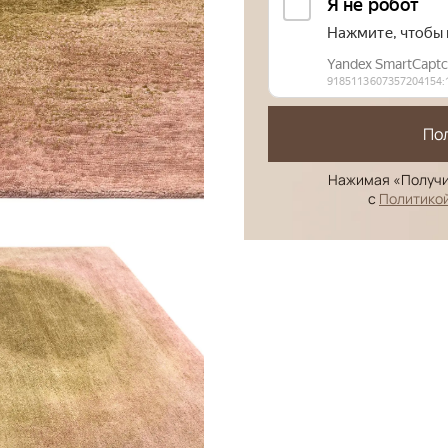
По
Нажимая «Получи
с
Политико