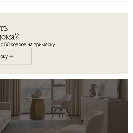
с живописной абстрактной композицией и мягкими
ть
дрово-розовые, песочные и оливковые переходы
твия, света и глубины пространства. Премиальная
дома?
ти особую мягкость и бархатистую фактуру, а
о 50 ковров на примерку
ливы делают ковер живым и тактильным. Atmos
ный арт-объект, сохраняя при этом спокойный и
ерку →
нтерьера.