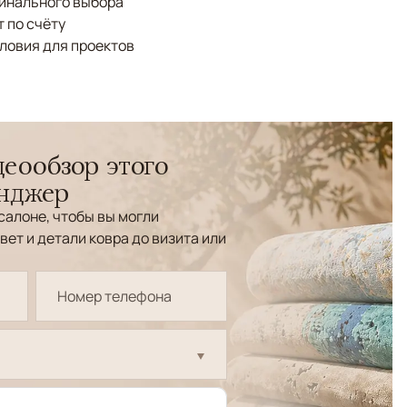
финального выбора
 по счёту
ловия для проектов
еообзор этого
енджер
салоне, чтобы вы могли
вет и детали ковра до визита или