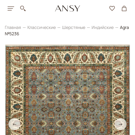
Главная
Классические
Шерстяные
Индийские
Agra
№5236
←
→