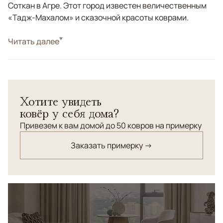
Соткан в Агре. Этот город известен величественным
«Тадж-Махалом» и сказочной красоты коврами.
Стиль
Читать далее
Классические
Цвета
Голубой, Синий, Мультиколор
Узоры
Растительный
Хотите увидеть
ковёр у себя дома?
Привезем к вам домой до 50 ковров на примерку
Заказать примерку →