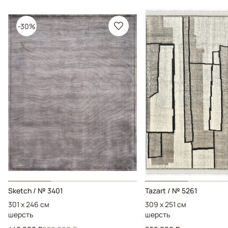
-30%
Sketch / № 3401
Tazart / № 5261
301 x 246 см
309 x 251 см
шерсть
шерсть