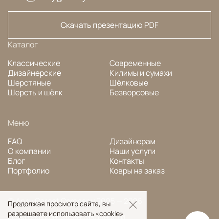
Скачать презентацию PDF
Каталог
Классические
Современные
Дизайнерские
Килимы и сумахи
Шерстяные
Шёлковые
Шерсть и шёлк
Безворсовые
Меню
FAQ
Дизайнерам
О компании
Наши услуги
Блог
Контакты
Портфолио
Ковры на заказ
© Ansy Carpet Company 2005 — 2026
Продолжая просмотр сайта, вы
разрешаете использовать «cookie»
Политика конфиденциальности