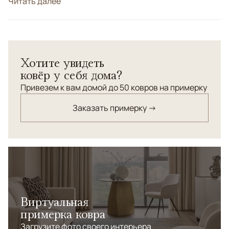
Стиль
Читать далее
Классические
Цвета
Красный/Бордовый
Узоры
Геометрический
Парные ковры "Мамлюк" сотканы из
Хотите увидеть
высококачественной шерсти с соблюдением
ковёр у себя дома?
старинной технологии ручного ковроткачества.
Привезем к вам домой до 50 ковров на примерку
Заказать примерку →
Виртуальная
примерка ковра
Загрузите фото своего интерьера