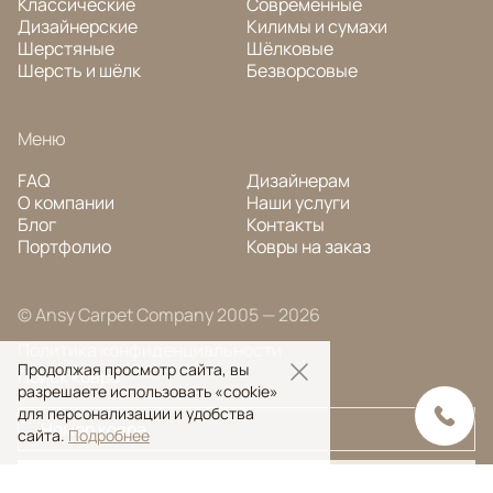
Классические
Современные
Дизайнерские
Килимы и сумахи
Шерстяные
Шёлковые
Шерсть и шёлк
Безворсовые
Меню
FAQ
Дизайнерам
О компании
Наши услуги
Блог
Контакты
Портфолио
Ковры на заказ
© Ansy Carpet Company 2005 — 2026
Политика конфиденциальности
Продолжая просмотр сайта, вы
Поиск ковра
разрешаете использовать «cookie»
для персонализации и удобства
сайта.
Подробнее
Поиск