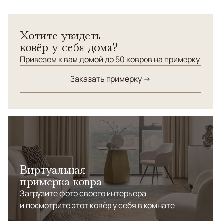
Парные абстрактные ковры из коллекции Oasis -
Хотите увидеть
прекрасное решение для современных спален, где
ковёр у себя дома?
особенно необходим комфорт и тактильно приятные
поверхности.
Привезем к вам домой до 50 ковров на примерку
Заказать примерку →
Виртуальная
примерка ковра
Загрузите фото своего интерьера
и посмотрите этот ковёр у себя в комнате