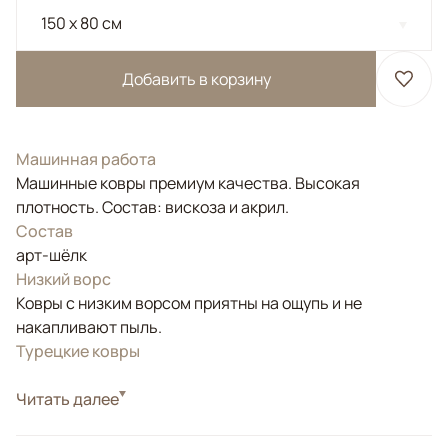
150 x 80 см
Добавить в корзину
Машинная работа
Машинные ковры премиум качества. Высокая
плотность. Состав: вискоза и акрил.
Состав
арт-шёлк
Низкий ворс
Ковры с низким ворсом приятны на ощупь и не
накапливают пыль.
Турецкие ковры
Стиль
Читать далее
Современные
Цвета
Синий
Узоры
Абстрактный