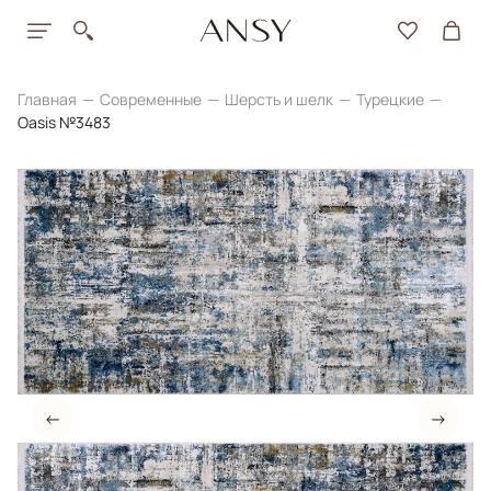
Главная
Современные
Шерсть и шелк
Турецкие
Oasis №3483
←
→