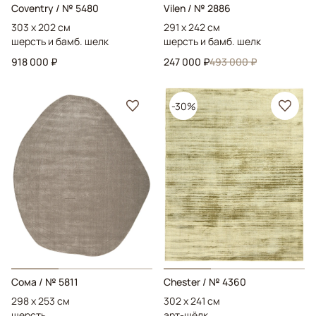
Coventry
/ № 5480
Vilen
/ № 2886
303 x 202 см
291 x 242 см
шерсть и бамб. шелк
шерсть и бамб. шелк
918 000 ₽
247 000 ₽
493 000 ₽
-30%
Сома
/ № 5811
Chester
/ № 4360
298 x 253 см
302 x 241 см
шерсть
арт-шёлк