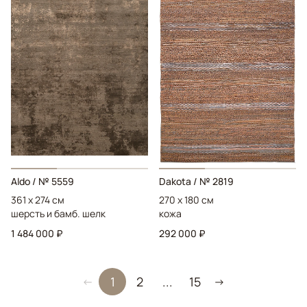
Aldo
/ № 5559
Dakota
/ № 2819
361 x 274 см
270 x 180 см
шерсть и бамб. шелк
кожа
1 484 000 ₽
292 000 ₽
1
2
...
15
←
→