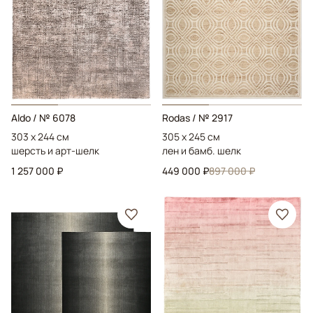
Aldo
/ № 6078
Rodas
/ № 2917
303 x 244 см
305 x 245 см
шерсть и арт-шелк
лен и бамб. шелк
1 257 000 ₽
449 000 ₽
897 000 ₽