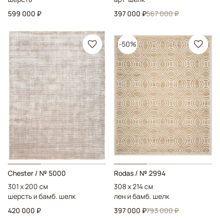
599 000 ₽
397 000 ₽
567 000 ₽
-50%
Chester
/ № 5000
Rodas
/ № 2994
301 x 200 см
308 x 214 см
шерсть и бамб. шелк
лен и бамб. шелк
420 000 ₽
397 000 ₽
793 000 ₽