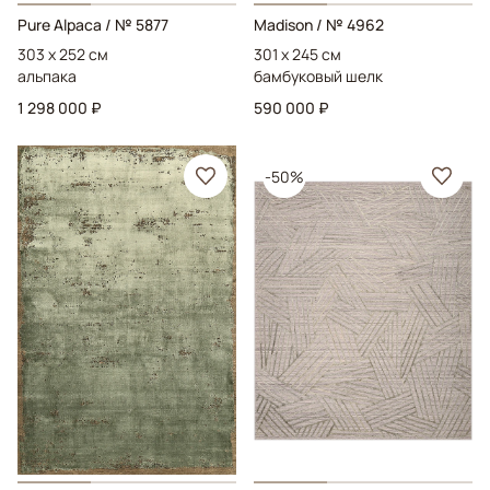
Pure Alpaca
/ № 5877
Madison
/ № 4962
303 x 252 см
301 x 245 см
альпака
бамбуковый шелк
1 298 000 ₽
590 000 ₽
-50%