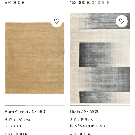
474 000 ₽
152 000 ₽
304 000 ₽
Pure Alpaca
/ № 5901
Odda
/ № 4926
302 x 252 см
301 x 199 см
альпака
бамбуковый шелк
1 335 000 ₽
450 000 ₽