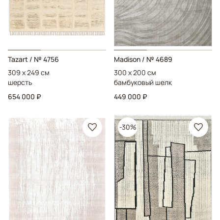
Tazart
/ № 4756
Madison
/ № 4689
309 x 249 см
300 x 200 см
шерсть
бамбуковый шелк
654 000 ₽
449 000 ₽
-30%