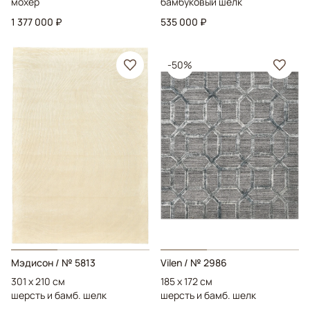
мохер
бамбуковый шелк
1 377 000 ₽
535 000 ₽
-50%
Mэдисон
/ № 5813
Vilen
/ № 2986
301 x 210 см
185 x 172 см
шерсть и бамб. шелк
шерсть и бамб. шелк