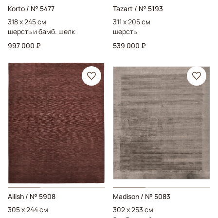
Korto
/ № 5477
Tazart
/ № 5193
318 x 245 см
311 x 205 см
шерсть и бамб. шелк
шерсть
997 000 ₽
539 000 ₽
Ailish
/ № 5908
Madison
/ № 5083
305 x 244 см
302 x 253 см