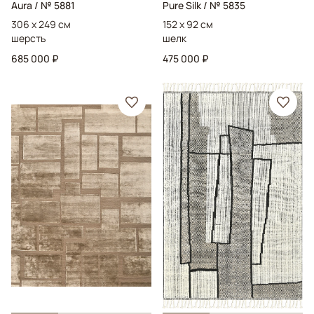
Aura
/ № 5881
Pure Silk
/ № 5835
306 x 249 см
152 x 92 см
шерсть
шелк
685 000 ₽
475 000 ₽