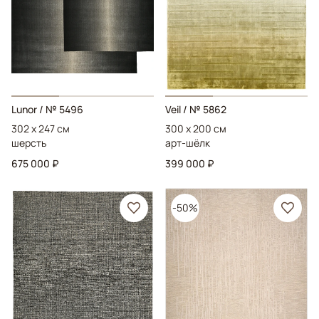
Lunor
/ № 5496
Veil
/ № 5862
302 x 247 см
300 x 200 см
шерсть
арт-шёлк
675 000 ₽
399 000 ₽
-50%