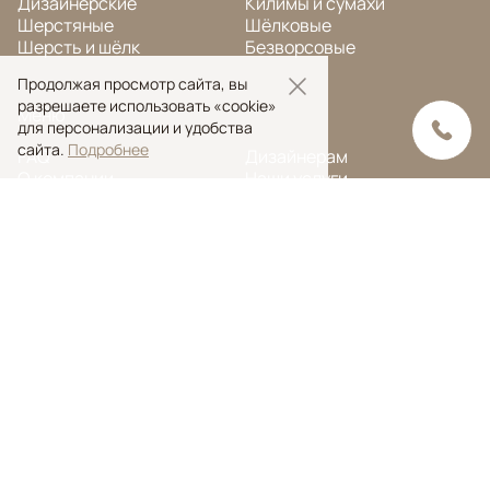
Дизайнерские
Килимы и сумахи
Шерстяные
Шёлковые
Шерсть и шёлк
Безворсовые
Продолжая просмотр сайта, вы
разрешаете использовать «cookie»
Меню
для персонализации и удобства
сайта.
Подробнее
FAQ
Дизайнерам
О компании
Наши услуги
Блог
Контакты
Портфолио
Ковры на заказ
© Ansy Carpet Company 2005 — 2026
Политика конфиденциальности
Поиск ковра
Поиск