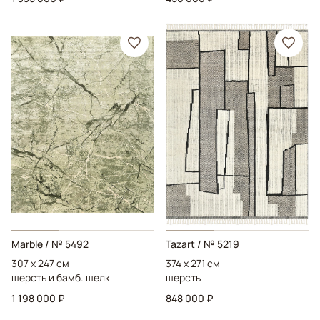
Marble
/ № 5492
Tazart
/ № 5219
307 x 247 см
374 x 271 см
шерсть и бамб. шелк
шерсть
1 198 000 ₽
848 000 ₽