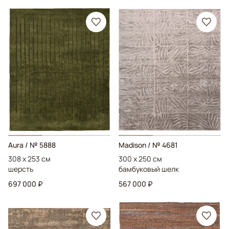
Aura
/ № 5888
Madison
/ № 4681
308 x 253 см
300 x 250 см
шерсть
бамбуковый шелк
697 000 ₽
567 000 ₽