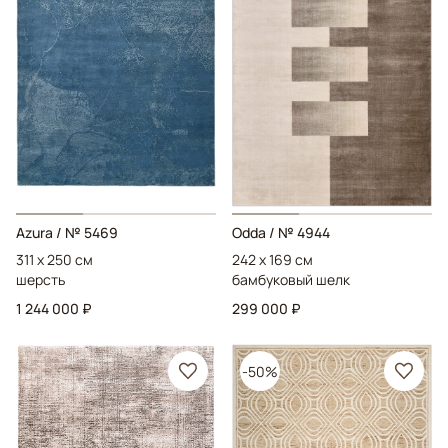
Azura
/ № 5469
Odda
/ № 4944
311 x 250 см
242 x 169 см
шерсть
бамбуковый шелк
1 244 000 ₽
299 000 ₽
-50%