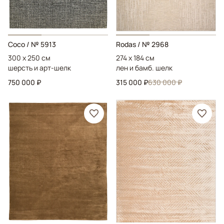
Coco
/ № 5913
Rodas
/ № 2968
300 x 250 см
274 x 184 см
шерсть и арт-шелк
лен и бамб. шелк
750 000 ₽
315 000 ₽
630 000 ₽