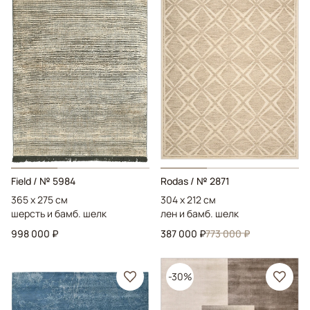
Field
/ № 5984
Rodas
/ № 2871
365 x 275 см
304 x 212 см
шерсть и бамб. шелк
лен и бамб. шелк
998 000 ₽
387 000 ₽
773 000 ₽
-30%