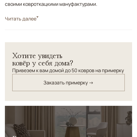
своими ковроткацкими мануфактурами.
Стиль
Читать далее
Современные
Цвета
Серый
Узоры
Геометрический
Хотите увидеть
ковёр у себя дома?
Привезем к вам домой до 50 ковров на примерку
Заказать примерку →