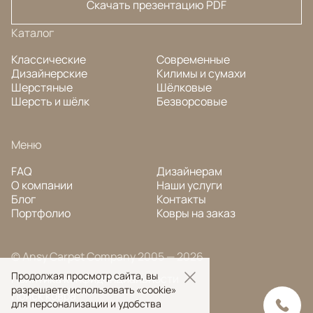
Скачать презентацию PDF
Каталог
Классические
Современные
Дизайнерские
Килимы и сумахи
Шерстяные
Шёлковые
Шерсть и шёлк
Безворсовые
Меню
FAQ
Дизайнерам
О компании
Наши услуги
Блог
Контакты
Портфолио
Ковры на заказ
© Ansy Carpet Company 2005 — 2026
Продолжая просмотр сайта, вы
Политика конфиденциальности
разрешаете использовать «cookie»
Поиск ковра
для персонализации и удобства