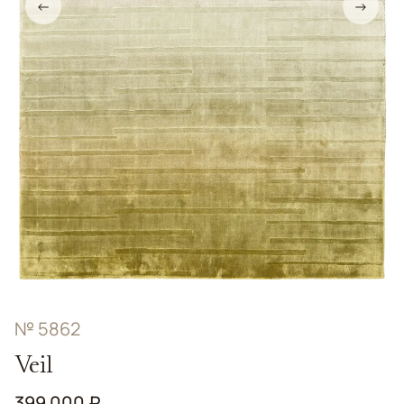
←
→
№ 5862
Veil
399 000 ₽