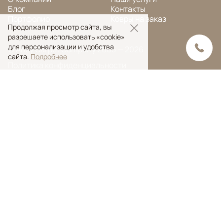
Блог
Контакты
Портфолио
Ковры на заказ
Продолжая просмотр сайта, вы
разрешаете использовать «cookie»
для персонализации и удобства
© Ansy Carpet Company 2005 — 2026
сайта.
Подробнее
Политика конфиденциальности
Поиск ковра
Поиск
Ansy Сarpet Сompany