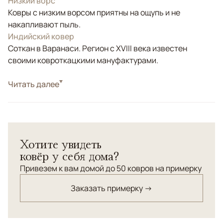
Низкий ворс
Ковры с низким ворсом приятны на ощупь и не
накапливают пыль.
Индийский ковер
Соткан в Варанаси. Регион с XVIII века известен
своими ковроткацкими мануфактурами.
Стиль
Читать далее
Современные
Цвета
Желтый, Золотой, Розовый
Узоры
Геометрический, Без узора
Ковёр Veil — это арт-объект, построенный на тонкой
Хотите увидеть
игре цвета, света и поверхности. Мягкий градиент
ковёр у себя дома?
оттенков словно растворяется в материале, создавая
эффект вуали — полупрозрачной, спокойной и текучей.
Привезем к вам домой до 50 ковров на примерку
Заказать примерку →