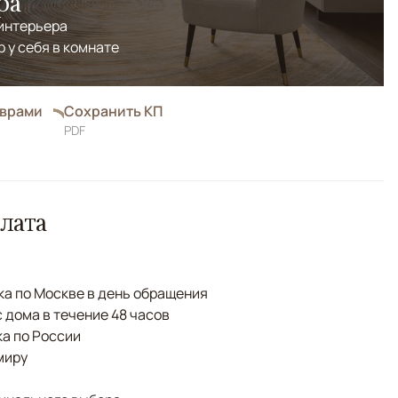
ра
 интерьера
р у себя в комнате
оврами
Сохранить КП
PDF
лата
а по Москве в день обращения
с дома в течение 48 часов
а по России
миру