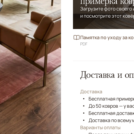
примерка ков
Загрузите фото своего
и посмотрите этот ковё
Памятка по уходу за к
PDF
Доставка и оп
Доставка
Бесплатная примерк
До 50 ковров — у ва
Бесплатная доставк
Доставка по всему 
Варианты оплаты