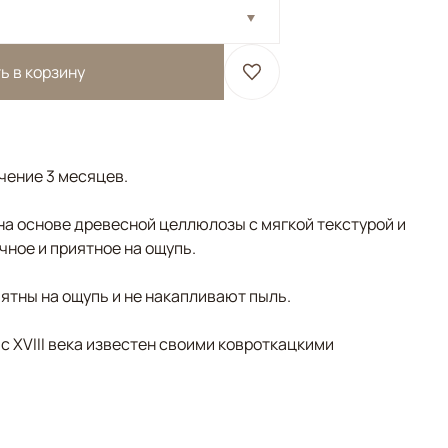
ь в корзину
ечение 3 месяцев.
на основе древесной целлюлозы с мягкой текстурой и
чное и приятное на ощупь.
ятны на ощупь и не накапливают пыль.
 с XVIII века известен своими ковроткацкими
озовый, Мультиколор