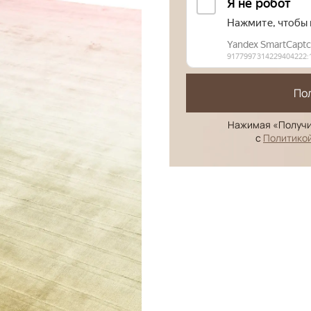
По
Нажимая «Получи
с
Политико