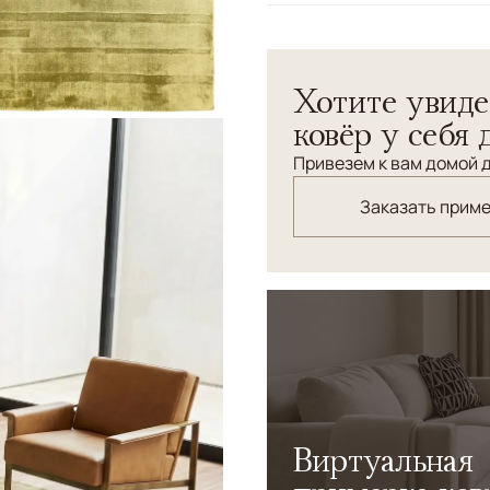
Узоры
Геометрический, Без
Ковёр Veil — это арт-объек
Хотите увиде
поверхности. Мягкий гради
создавая эффект вуали — п
ковёр у себя 
Привезем к вам домой д
Заказать прим
Виртуальная