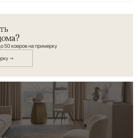
 узора
т, построенный на тонкой игре цвета, света и
ть
ент оттенков словно растворяется в материале,
олупрозрачной, спокойной и текучей.
дома?
о 50 ковров на примерку
ерку →