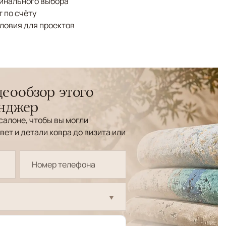
финального выбора
 по счёту
ловия для проектов
еообзор этого
енджер
салоне, чтобы вы могли
вет и детали ковра до визита или