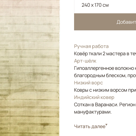
240 x 170 см
Добавит
Ручная работа
Ковёр ткали 2 мастера в т
Арт-шёлк
Гипоаллергенное волокно 
благородным блеском, про
Низкий ворс
Ковры с низким ворсом при
Индийский ковер
Соткан в Варанаси. Регион
мануфактурами.
Стиль
Читать далее
Современные
Цвета
Желтый, Золотой, Р