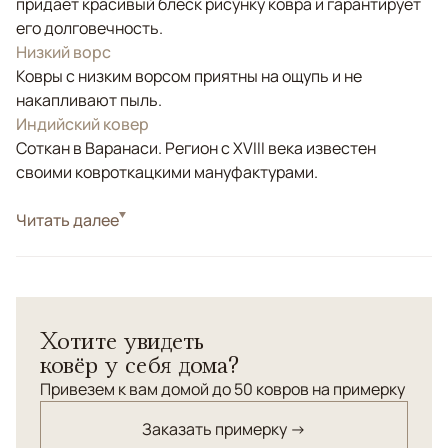
придаёт красивый блеск рисунку ковра и гарантирует
его долговечность.
Низкий ворс
Ковры с низким ворсом приятны на ощупь и не
накапливают пыль.
Индийский ковер
Соткан в Варанаси. Регион с XVIII века известен
своими ковроткацкими мануфактурами.
Стиль
Читать далее
Современные
Цвета
Белый/Сливочный
Узоры
Геометрический
Хотите увидеть
ковёр у себя дома?
Привезем к вам домой до 50 ковров на примерку
Заказать примерку →