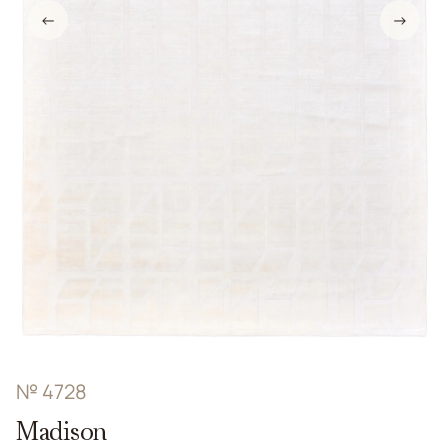
←
→
№ 4728
Madison