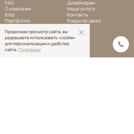
FAQ
Дизайнерам
О компании
Наши услуги
Блог
Контакты
Портфолио
Ковры на заказ
Продолжая просмотр сайта, вы
разрешаете использовать «cookie»
© Ansy Carpet Company 2005 — 2026
для персонализации и удобства
Политика конфиденциальности
сайта.
Подробнее
Поиск ковра
Поиск