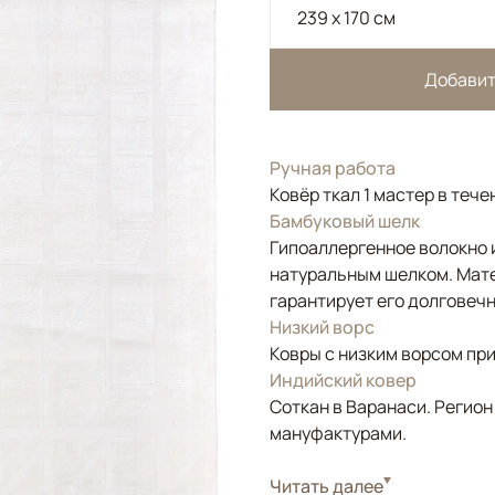
239 x 170 см
Добавит
Ручная работа
Ковёр ткал 1 мастер в тече
Бамбуковый шелк
Гипоаллергенное волокно и
натуральным шелком. Мате
гарантирует его долговечн
Низкий ворс
Ковры с низким ворсом при
Индийский ковер
Соткан в Варанаси. Регион
мануфактурами.
Стиль
Читать далее
Современные