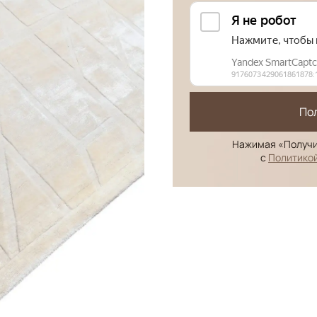
По
Нажимая «Получи
с
Политико