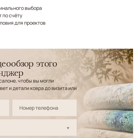
финального выбора
 по счёту
ловия для проектов
еообзор этого
енджер
салоне, чтобы вы могли
вет и детали ковра до визита или