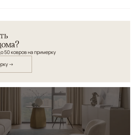
ть
дома?
о 50 ковров на примерку
ерку →