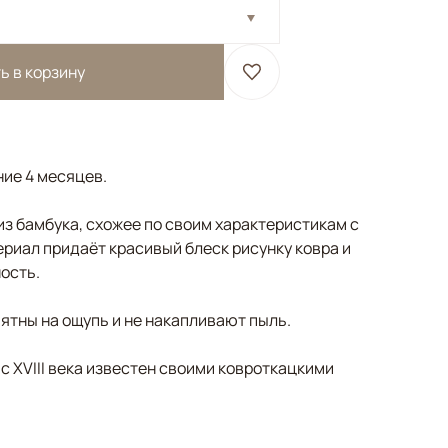
ь в корзину
ние 4 месяцев.
з бамбука, схожее по своим характеристикам с
риал придаёт красивый блеск рисунку ковра и
ость.
ятны на ощупь и не накапливают пыль.
 с XVIII века известен своими ковроткацкими