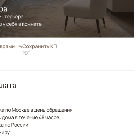
ра
 интерьера
р у себя в комнате
оврами
Сохранить КП
PDF
лата
а по Москве в день обращения
с дома в течение 48 часов
а по России
миру