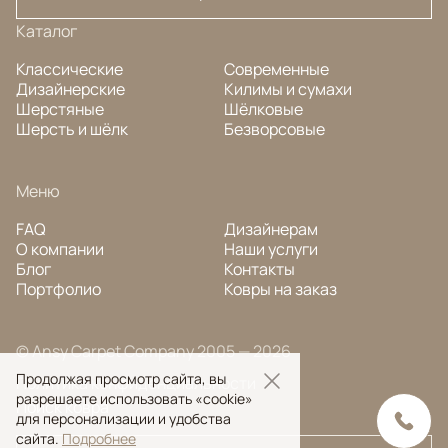
Каталог
Классические
Современные
Дизайнерские
Килимы и сумахи
Шерстяные
Шёлковые
Шерсть и шёлк
Безворсовые
Меню
FAQ
Дизайнерам
О компании
Наши услуги
Блог
Контакты
Портфолио
Ковры на заказ
© Ansy Carpet Company 2005 — 2026
Продолжая просмотр сайта, вы
Политика конфиденциальности
разрешаете использовать «cookie»
Поиск ковра
для персонализации и удобства
сайта.
Подробнее