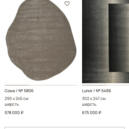
Сома / № 5806
Lunor / № 5496
295 x 245 см
302 x 247 см
шерсть
шерсть
578 000 ₽
675 000 ₽