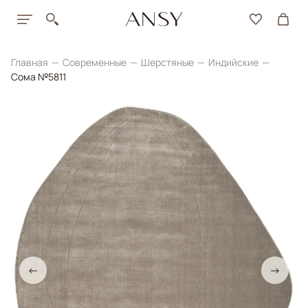
Главная
Современные
Шерстяные
Индийские
Сома №5811
←
→