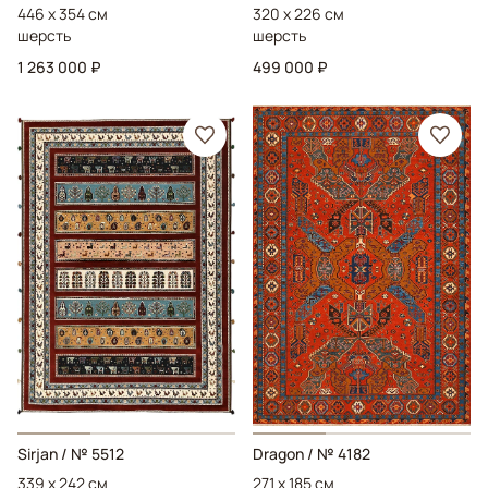
446 x 354 см
320 x 226 см
шерсть
шерсть
1 263 000 ₽
499 000 ₽
Sirjan
/ № 5512
Dragon
/ № 4182
339 x 242 см
271 x 185 см