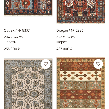
Сумах
/ № 5337
Dragon
/ № 5280
204 x 144 см
325 x 187 см
шерсть
шерсть
235 000 ₽
487 000 ₽