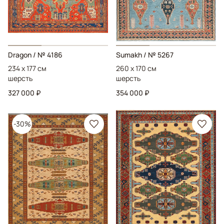
Dragon
/ № 4186
Sumakh
/ № 5267
234 x 177 см
260 x 170 см
шерсть
шерсть
327 000 ₽
354 000 ₽
-30%