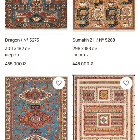
Dragon
/ № 5275
Sumakh Zili
/ № 5288
300 x 192 см
298 x 188 см
шерсть
шерсть
455 000 ₽
448 000 ₽