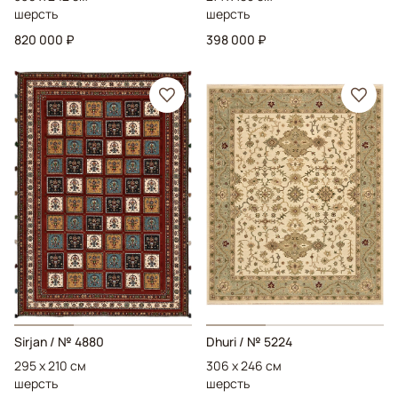
шерсть
шерсть
820 000 ₽
398 000 ₽
Sirjan
/ № 4880
Dhuri
/ № 5224
295 x 210 см
306 x 246 см
шерсть
шерсть