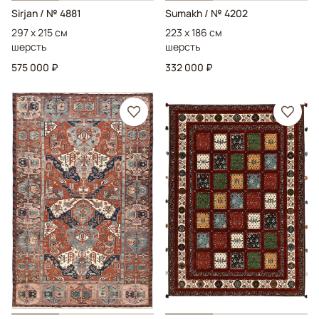
Sirjan
/ № 4881
Sumakh
/ № 4202
297 x 215 см
223 x 186 см
шерсть
шерсть
575 000 ₽
332 000 ₽