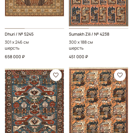
Dhuri
/ № 5245
Sumakh Zili
/ № 4238
301 x 246 см
300 x 188 см
шерсть
шерсть
658 000 ₽
451 000 ₽