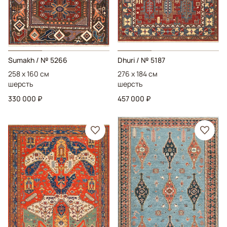
Sumakh
/ № 5266
Dhuri
/ № 5187
258 x 160 см
276 x 184 см
шерсть
шерсть
330 000 ₽
457 000 ₽