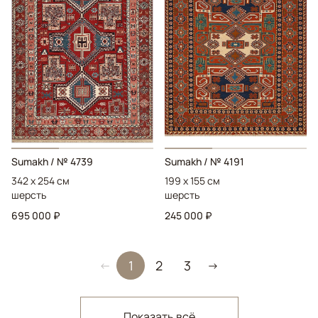
Sumakh
/ № 4739
Sumakh
/ № 4191
342 x 254 см
199 x 155 см
шерсть
шерсть
695 000 ₽
245 000 ₽
1
2
3
←
→
Показать всё