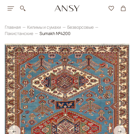
Главная
Килимы и сумахи
Безворсовые
Пакистанские
Sumakh №4200
←
→