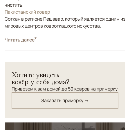
чистить.
Пакистанский ковер
Соткан в регионе Пешавар, который является одним из
мировых центров ковроткацкого искусства.
Стиль
Читать далее
Килимы и сумахи
Цвета
Голубой, Мультиколор
Узоры
Геометрический
Хотите увидеть
ковёр у себя дома?
Привезем к вам домой до 50 ковров на примерку
Заказать примерку →