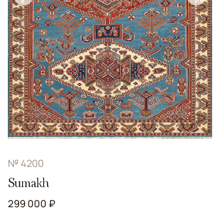
№ 4200
Sumakh
299 000 ₽