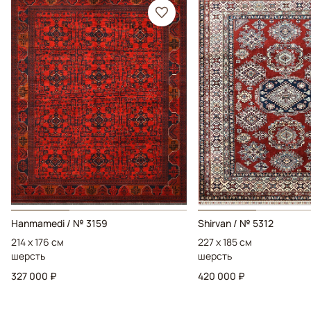
Hanmamedi / № 3159
Shirvan / № 5312
214 x 176 см
227 x 185 см
шерсть
шерсть
327 000 ₽
420 000 ₽