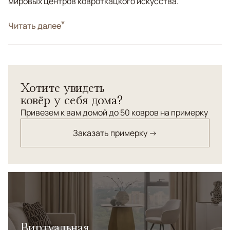
мировых центров ковроткацкого искусства.
Стиль
Читать далее
Килимы и сумахи
Цвета
Красный/Бордовый, Мультиколор
Узоры
Геометрический
Хотите увидеть
ковёр у себя дома?
Привезем к вам домой до 50 ковров на примерку
Заказать примерку →
Виртуальная