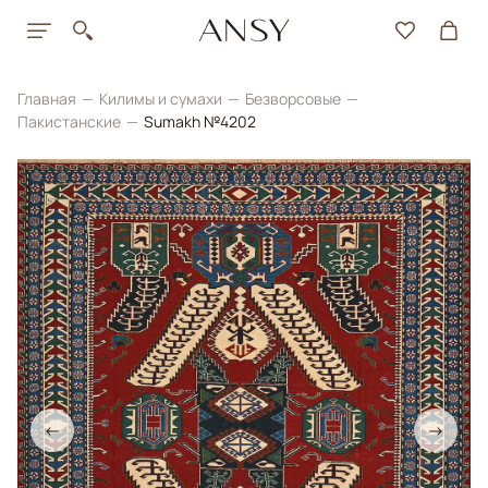
Главная
Килимы и сумахи
Безворсовые
Пакистанские
Sumakh №4202
←
→