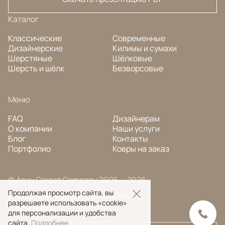
Каталог
Классические
Современные
Дизайнерские
Килимы и сумахи
Шерстяные
Шёлковые
Шерсть и шёлк
Безворсовые
Меню
FAQ
Дизайнерам
О компании
Наши услуги
Блог
Контакты
Портфолио
Ковры на заказ
© Ansy Carpet Company 2005 — 2026
Продолжая просмотр сайта, вы
Политика конфиденциальности
разрешаете использовать «cookie»
Поиск ковра
для персонализации и удобства
сайта.
Подробнее