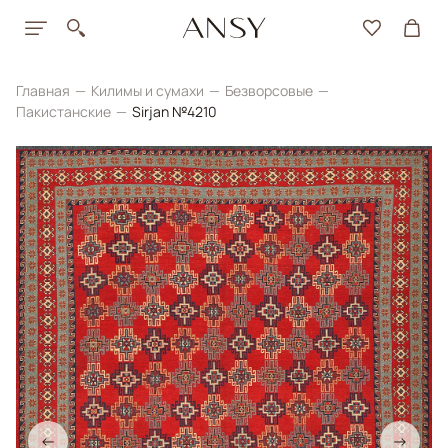
Главная
Килимы и сумахи
Безворсовые
Пакистанские
Sirjan №4210
←
→