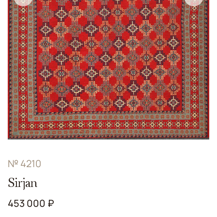
№ 4210
Sirjan
453 000 ₽