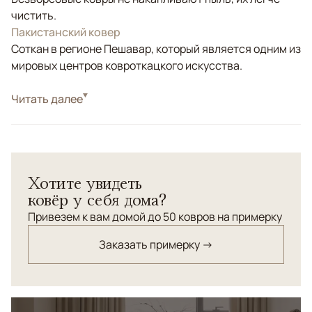
чистить.
Пакистанский ковер
Соткан в регионе Пешавар, который является одним из
мировых центров ковроткацкого искусства.
Стиль
Читать далее
Килимы и сумахи
Цвета
Красный/Бордовый
Узоры
Геометрический
Ковер ручной работы сумах - разновидность
Хотите увидеть
одностороннего килима. Классический этнический
ковёр у себя дома?
орнамент соткан традиционным способом в
Пакистане.
Привезем к вам домой до 50 ковров на примерку
Заказать примерку →