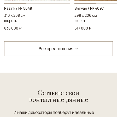
Pazirik / № 5649
Shirvan / № 4097
310 x 208 см
299 x 206 см
шерсть
шерсть
838 000 ₽
617 000 ₽
Все предложения →
Оставьте свои
контактные данные
И наши декораторы подберут идеальные