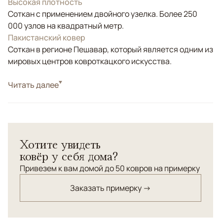
Высокая плотность
Соткан с применением двойного узелка. Более 250
000 узлов на квадратный метр.
Пакистанский ковер
Соткан в регионе Пешавар, который является одним из
мировых центров ковроткацкого искусства.
Стиль
Читать далее
Классические
Белый/Сливочный, Зеленый, Синий,
Цвета
Мультиколор
Узоры
Геометрический
Хотите увидеть
ковёр у себя дома?
Привезем к вам домой до 50 ковров на примерку
Заказать примерку →