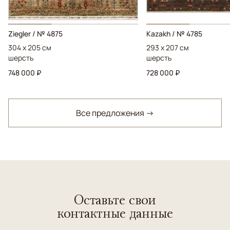
Ziegler / № 4875
Kazakh / № 4785
304 x 205 см
293 x 207 см
шерсть
шерсть
748 000 ₽
728 000 ₽
Все предложения →
Оставьте свои
контактные данные