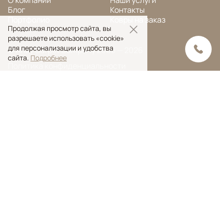
О компании
Наши услуги
Блог
Контакты
Портфолио
Ковры на заказ
Продолжая просмотр сайта, вы
разрешаете использовать «cookie»
для персонализации и удобства
© Ansy Carpet Company 2005 — 2026
сайта.
Подробнее
Политика конфиденциальности
Поиск ковра
Поиск
Ansy Сarpet Сompany