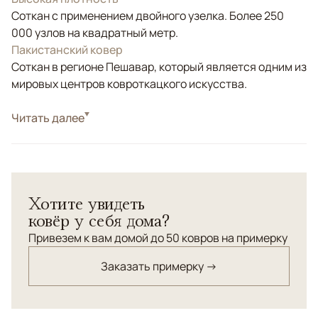
Соткан с применением двойного узелка. Более 250
000 узлов на квадратный метр.
Пакистанский ковер
Соткан в регионе Пешавар, который является одним из
мировых центров ковроткацкого искусства.
Стиль
Читать далее
Классические
Бежевый, Красный/Бордовый, Синий,
Цвета
Мультиколор
Узоры
Геометрический
Хотите увидеть
ковёр у себя дома?
Привезем к вам домой до 50 ковров на примерку
Заказать примерку →