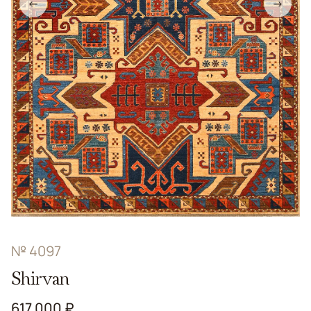
←
→
№ 4097
Shirvan
617 000 ₽