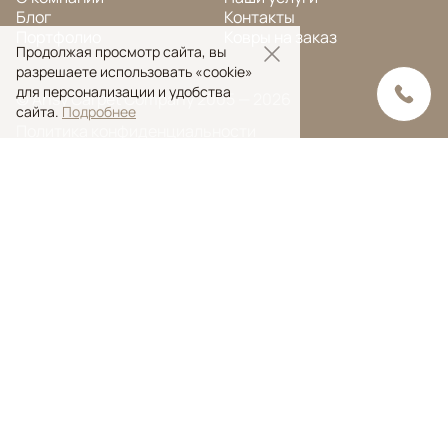
Блог
Контакты
Портфолио
Ковры на заказ
Продолжая просмотр сайта, вы
разрешаете использовать «cookie»
для персонализации и удобства
© Ansy Carpet Company 2005 — 2026
сайта.
Подробнее
Политика конфиденциальности
Поиск ковра
Поиск
Ansy Сarpet Сompany