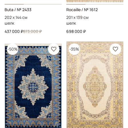
Buta
/ № 2433
Rocaille
/ № 1612
202 x 144 см
201 x 139 см
шелк
шелк
437 000 ₽
873 000 ₽
698 000 ₽
-50%
-35%