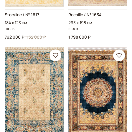
Storyline
/ № 1617
Rocaille
/ № 1634
184 x 123 см
293 x 198 см
шелк
шелк
792 000 ₽
1 132 000 ₽
1 798 000 ₽