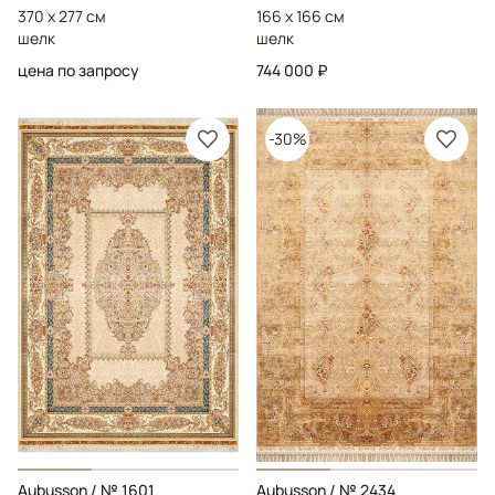
370 x 277 см
166 x 166 см
шелк
шелк
цена по запросу
744 000 ₽
-30%
Aubusson
/ № 1601
Aubusson
/ № 2434