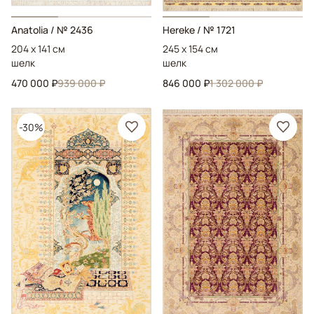
Anatolia
/ № 2436
Hereke
/ № 1721
204 x 141 см
245 x 154 см
шелк
шелк
470 000 ₽
939 000 ₽
846 000 ₽
1 302 000 ₽
-30%