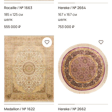
Rocaille
/ № 1663
Hereke
/ № 2664
185 x 125 см
167 x 167 см
шелк
шелк
555 000 ₽
753 000 ₽
Medallion
/ № 1622
Hereke
/ № 2662