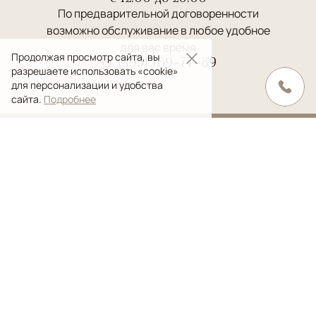
По предварительной договоренности
возможно обслуживание в любое удобное
для вас время
Продолжая просмотр сайта, вы
+7 (495) 789-77-89
разрешаете использовать «cookie»
для персонализации и удобства
сайта.
Подробнее
+7 (495) 789-77-89
info@ansygallery.ru
Скачать презентацию PDF
Каталог
Классические
Современные
Дизайнерские
Килимы и сумахи