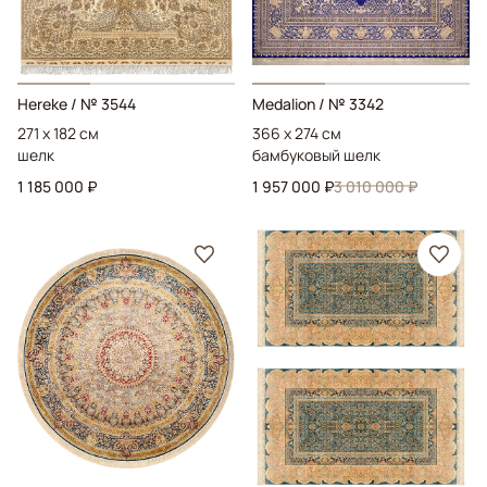
Hereke
/ № 3544
Medalion
/ № 3342
271 x 182 см
366 x 274 см
шелк
бамбуковый шелк
1 185 000 ₽
1 957 000 ₽
3 010 000 ₽