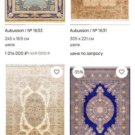
Aubusson
/ № 1633
Aubusson
/ № 1631
245 x 169 см
305 x 221 см
шелк
шелк
1 014 000 ₽
1 449 000 ₽
цена по запросу
-35%