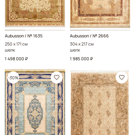
Aubusson
/ № 1635
Aubusson
/ № 2666
250 x 171 см
304 x 217 см
шелк
шелк
1 498 000 ₽
1 985 000 ₽
-30%