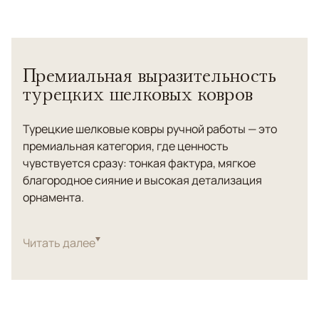
Премиальная выразительность
турецких шелковых ковров
Турецкие шелковые ковры ручной работы — это
премиальная категория, где ценность
чувствуется сразу: тонкая фактура, мягкое
благородное сияние и высокая детализация
орнамента.
Шёлк играет на свету, поэтому такие ковры
особенно эффектны в парадных зонах — гостиной,
Читать далее
кабинете, мастер-спальне, зоне столовой, а также
в проектах с классикой, неоклассикой и
статусным современным интерьером.
В этом листинге удобно выбирать ковер по