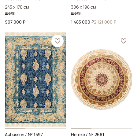
243 x 170 см
306 x 198 см
шелк
шелк
997 000 ₽
1 485 000 ₽
2 121 000 ₽
Aubusson
/ № 1597
Hereke
/ № 2661