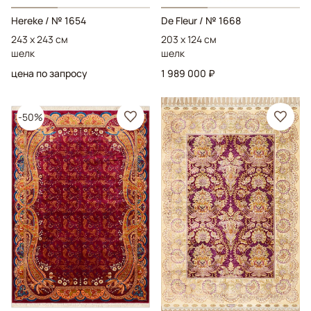
Hereke
/ № 1654
De Fleur
/ № 1668
243 x 243 см
203 x 124 см
шелк
шелк
цена по запросу
1 989 000 ₽
-50%