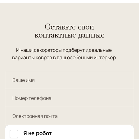
размеру, цвету и стилю. Если хотите увидеть их
лично - можете посмотреть варианты в шоу-руме
ANSY на Пречистенке и получить консультацию по
Оставьте свои
подбору под ваш интерьер.
контактные данные
Вопросы и ответы
И наши декораторы подберут идеальные
варианты ковров в ваш особенный интерьер
1) Чем турецкие шелковые ковры отличаются
визуально?
Шелк дает мягкое сияние и очень тонкую
прорисовку орнамента — рисунок выглядит глубже
при разном освещении.
2) Как быстрее сузить выбор в листинге?
Сначала определите размер и тон (светлый/
тёмный), потом — характер рисунка (классика/
современная графика).
3) Если нужен премиальный сегмент “лучшее из