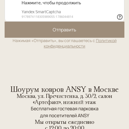
лучшего”, где смотреть?
В подборке
элитные ковры
. Здесь собраны по-
настоящему статусные модели для интерьеров,
где важны не просто качество и красота, а
Отправить
исключительный уровень исполнения, редкость,
Нажимая «Отправить», вы соглашаетесь с
Политикой
благородство материалов и выразительная
конфиденциальности
художественная ценность. Это категория для тех,
кто ищет ковры с безупречной эстетикой, сильным
характером и ощущением подлинной интерьерной
роскоши.
4) Как ухаживать за турецкими коврами ручной
работы?
Шоурум ковров ANSY в Москве
Регулярная сухая чистка, аккуратно с влагой. Для
Москва, ул. Пречистенка, д. 30/2, салон
сложных загрязнений лучше профессиональная
«Артефакт», нижний этаж
чистка.
Бесплатная гостевая парковка
для посетителей ANSY
Мы открыты ежедневно
c 12:00 до 20:00