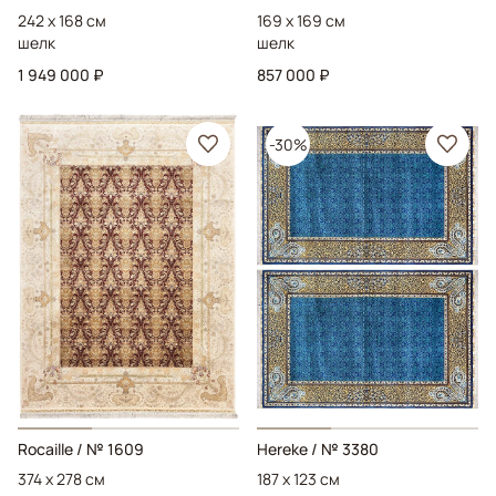
242 x 168 см
169 x 169 см
шелк
шелк
1 949 000 ₽
857 000 ₽
-30%
Rocaille
/ № 1609
Hereke
/ № 3380
374 x 278 см
187 x 123 см