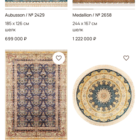
Aubusson
/ № 2429
Medallion
/ № 2658
185 x 126 см
244 x 167 см
шелк
шелк
699 000 ₽
1 222 000 ₽