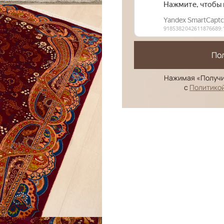
По
Нажимая «Получи
с
Политико