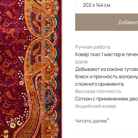
202 x 144 см
Добавит
Ручная работа
Ковёр ткал 1 мастер в тече
Шелк
Добывают из кокона тутов
блеск и прочность волокну
сложного орнамента.
Высокая плотность
Соткан с применением двой
Индийский ковер
Стиль
Читать далее
Классические
Цвета
Красный/Бордовый
Узоры
Растительный