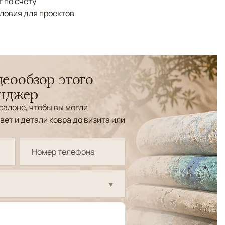
 по счёту
ловия для проектов
еообзор этого
енджер
салоне, чтобы вы могли
вет и детали ковра до визита или