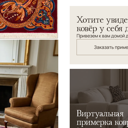
Ковер из натурального шел
Хотите увиде
ковёр у себя 
Привезем к вам домой д
Заказать прим
Виртуальная
примерка ков