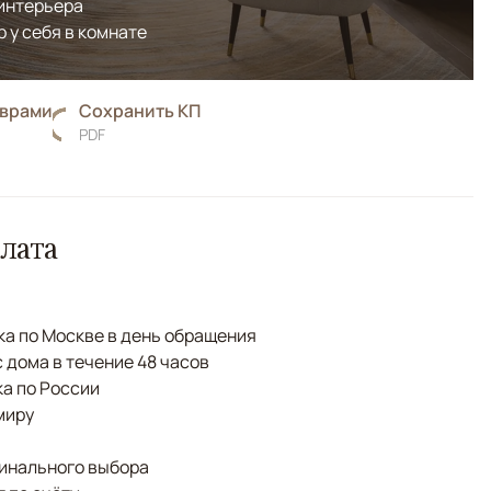
 интерьера
р у себя в комнате
оврами
Сохранить КП
PDF
лата
а по Москве в день обращения
с дома в течение 48 часов
а по России
миру
финального выбора