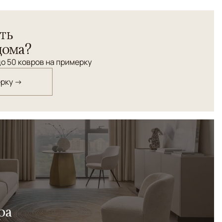
ка с орнаментом "восточного огурца" ("Пэйсли").
ть
дома?
о 50 ковров на примерку
ерку →
ра