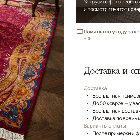
Загрузите фото своего
и посмотрите этот ковё
Памятка по уходу за к
PDF
Доставка и оп
Доставка
Бесплатная примерк
До 50 ковров — у ва
Бесплатная доставк
Доставка по всему 
Варианты оплаты
После примерки и 