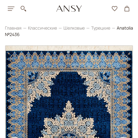
Главная
Классические
Шелковые
Турецкие
Anatolia
№2436