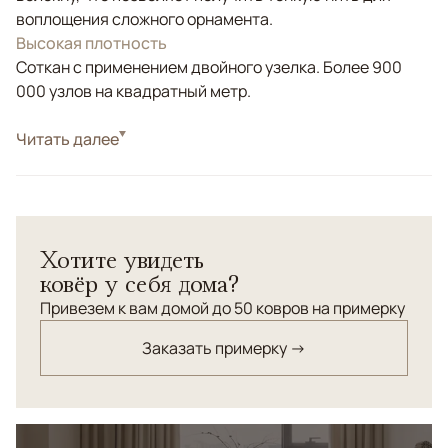
воплощения сложного орнамента.
Высокая плотность
Соткан с применением двойного узелка. Более 900
000 узлов на квадратный метр.
Стиль
Читать далее
Классические
Цвета
Голубой, Синий
Узоры
Растительный
Рисунок ковра - современная компиляция старинных
Хотите увидеть
анатолийских орнаментов.
ковёр у себя дома?
Привезем к вам домой до 50 ковров на примерку
Заказать примерку →