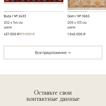
Buta / № 2433
Qom / № 1665
202 x 144 см
206 x 133 см
шелк
шелк
437 000 ₽
873 000 ₽
1 645 000 ₽
Все предложения →
Оставьте свои
контактные данные