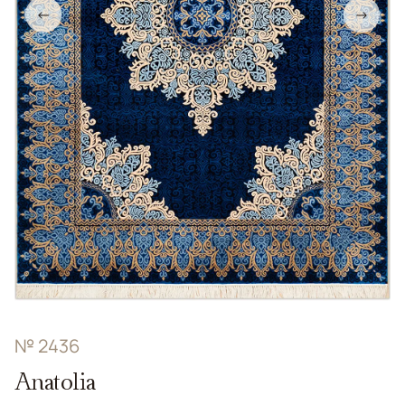
←
→
№ 2436
Anatolia