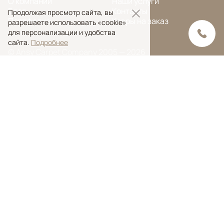
О компании
Наши услуги
Блог
Контакты
Продолжая просмотр сайта, вы
Портфолио
Ковры на заказ
разрешаете использовать «cookie»
для персонализации и удобства
сайта.
Подробнее
© Ansy Carpet Company 2005 — 2026
Политика конфиденциальности
Поиск ковра
Поиск
Ansy Сarpet Сompany