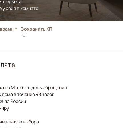
 интерьера
р у себя в комнате
оврами
Сохранить КП
PDF
лата
а по Москве в день обращения
с дома в течение 48 часов
а по России
миру
финального выбора