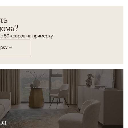
радиционным орнаментом.
ть
дома?
о 50 ковров на примерку
ерку →
ра