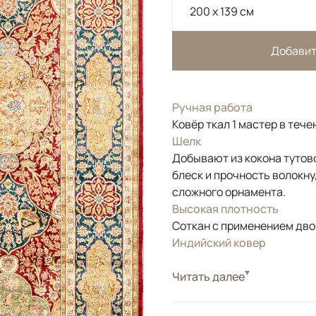
200 x 139 см
Добавит
Ручная работа
Ковёр ткал 1 мастер в тече
Шелк
Добывают из кокона тутов
блеск и прочность волокну
сложного орнамента.
Высокая плотность
Соткан с применением двой
Индийский ковер
Стиль
Читать далее
Классические
Цвета
Красный/Бордовый
Узоры
Растительный