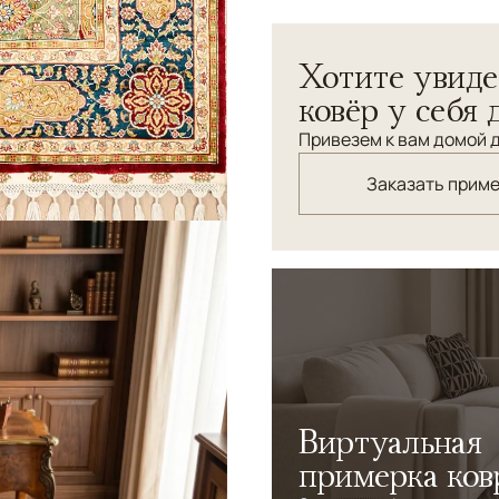
Яркий шелковый ковер с т
Хотите увиде
ковёр у себя 
Привезем к вам домой д
Заказать прим
Виртуальная
примерка ков