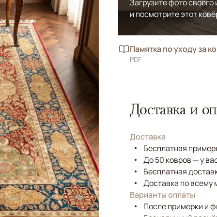
Загрузите фото своего
и посмотрите этот ковё
Памятка по уходу за к
PDF
Доставка и оп
Доставка
Бесплатная примерк
До 50 ковров — у ва
Бесплатная доставк
Доставка по всему 
Варианты оплаты
После примерки и 