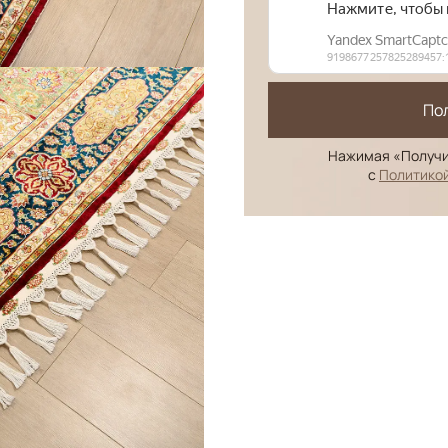
По
Нажимая «Получи
с
Политико