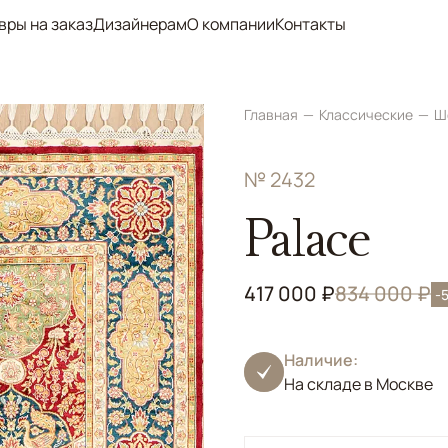
вры на заказ
Дизайнерам
О компании
Контакты
Главная
Классические
Ш
№ 2432
Palace
417 000 ₽
834 000 ₽
-
Наличие:
На складе в Москве