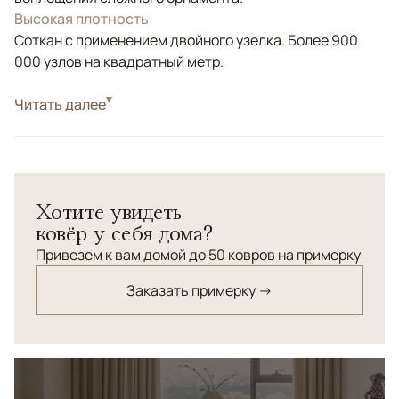
Высокая плотность
Соткан с применением двойного узелка. Более 900
000 узлов на квадратный метр.
Стиль
Читать далее
Классические
Цвета
Белый/Сливочный, Золотой
Узоры
Растительный
Шелковый ковер "Обюссон" с изящно
Хотите увидеть
переплетающимися цветами и стеблями создаст в
ковёр у себя дома?
вашем доме ощущение праздника.
Привезем к вам домой до 50 ковров на примерку
Заказать примерку →