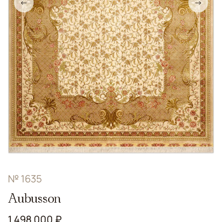
←
→
№ 1635
Aubusson
1 498 000 ₽