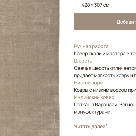
428 x 307 см
Добавит
Ручная работа
Ковёр ткали 2 мастера в т
Шерсть
Овечья шерсть отличается
придаёт мягкость ковру и 
Низкий ворс
Ковры с низким ворсом при
Индийский ковер
Соткан в Варанаси. Регион
мануфактурами.
Стиль
Читать далее
Современные
Цвета
Бежевый, Серый