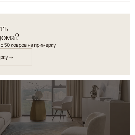
работы из коллекции Soma привнесёт в интерьер
ть
твия, оставаясь выразительным элементом
аны из премиальной натуральной шерсти и отличаются
дома?
олговечностью.
о 50 ковров на примерку
ерку →