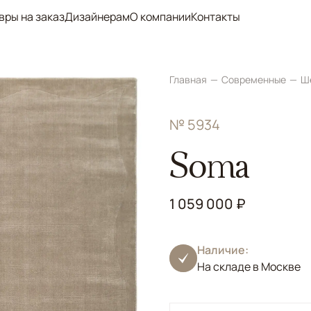
вры на заказ
Дизайнерам
О компании
Контакты
Главная
Современные
Ш
№ 5934
Soma
1 059 000 ₽
Наличие:
На складе в Москве