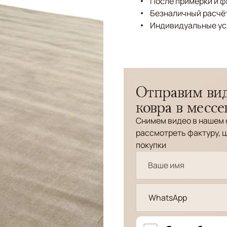
После примерки и 
Безналичный расчёт
Индивидуальные ус
Отправим вид
ковра в месс
Снимем видео в нашем 
рассмотреть фактуру, ц
покупки
WhatsApp