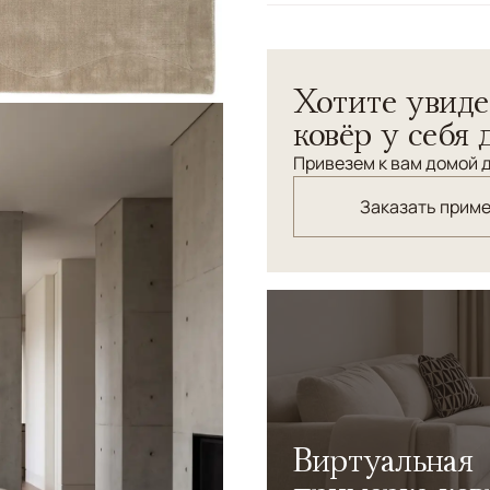
Узоры
Без узора
Однотонный ковёр ручной 
Хотите увиде
ощущение уюта и спокойс
пространства. Ковры сотк
ковёр у себя 
благородной фактурой и д
Привезем к вам домой д
Заказать прим
Виртуальная