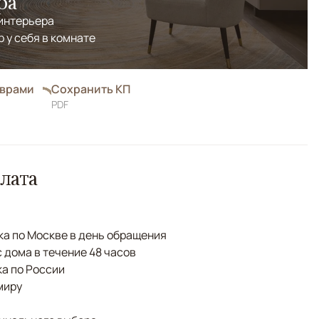
ра
 интерьера
р у себя в комнате
оврами
Сохранить КП
PDF
лата
а по Москве в день обращения
с дома в течение 48 часов
а по России
миру