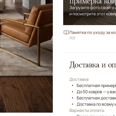
примерка ков
Загрузите фото своего
и посмотрите этот ковё
Памятка по уходу за к
PDF
Доставка и оп
Доставка
Бесплатная примерк
До 50 ковров — у ва
Бесплатная доставк
Доставка по всему 
Варианты оплаты