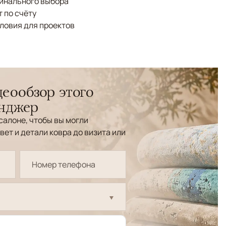
финального выбора
 по счёту
ловия для проектов
еообзор этого
енджер
салоне, чтобы вы могли
вет и детали ковра до визита или