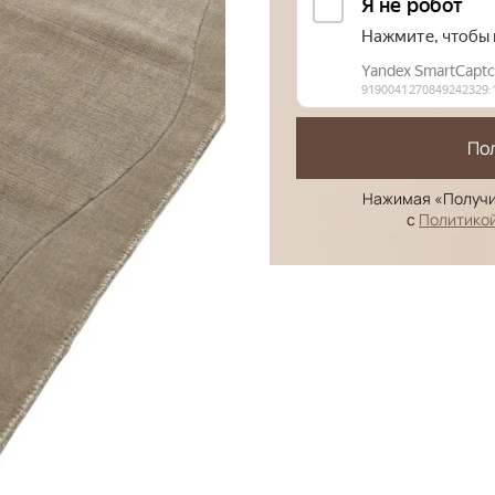
По
Нажимая «Получи
с
Политико