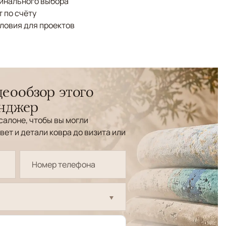
финального выбора
 по счёту
ловия для проектов
еообзор этого
енджер
салоне, чтобы вы могли
вет и детали ковра до визита или