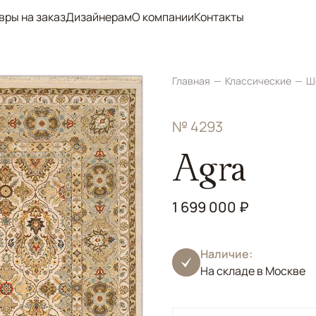
вры на заказ
Дизайнерам
О компании
Контакты
Главная
Классические
Ш
№ 4293
Agra
1 699 000 ₽
Наличие:
На складе в Москве