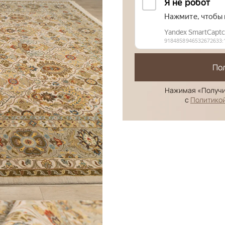
По
Нажимая «Получи
с
Политико