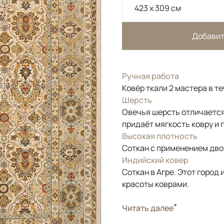
423 x 309 см
Добавит
Ручная работа
Ковёр ткали 2 мастера в т
Шерсть
Овечья шерсть отличается
придаёт мягкость ковру и 
Высокая плотность
Соткан с применением двой
Индийский ковер
Соткан в Агре. Этот горо
красоты коврами.
Стиль
Читать далее
Классические
Цвета
Белый/Сливочный, Б