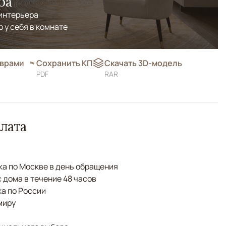
ра
 интерьера
р у себя в комнате
оврами
Сохранить КП
Скачать 3D-модель
PDF
RAR
лата
а по Москве в день обращения
с дома в течение 48 часов
а по России
миру