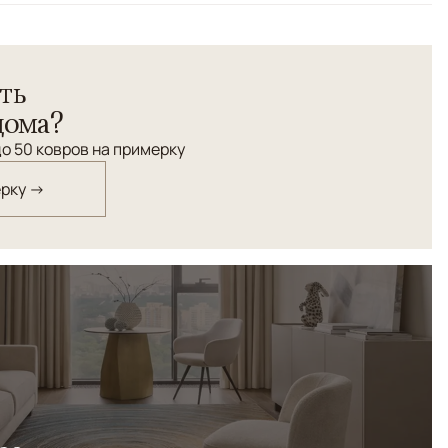
ть
дома?
о 50 ковров на примерку
ерку →