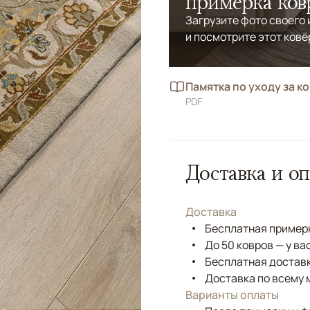
примерка ков
Загрузите фото своего
и посмотрите этот ковё
Памятка по уходу за к
PDF
Доставка и оп
Доставка
Бесплатная примерк
До 50 ковров — у ва
Бесплатная доставк
Доставка по всему 
Варианты оплаты