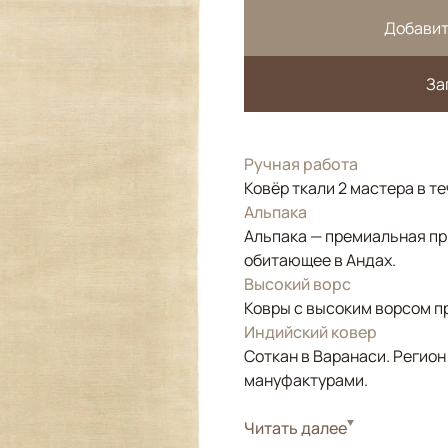
Добавит
За
Ручная работа
Ковёр ткали 2 мастера в т
Альпака
Альпака — премиальная пр
обитающее в Андах.
Высокий ворс
Ковры с высоким ворсом п
Индийский ковер
Соткан в Варанаси. Регион
мануфактурами.
Стиль
Читать далее
Современные