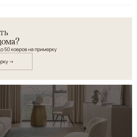
Бежевый
кана из премиальнойя пряжи, изготовленной из шерсти
ть
рблюдовых - альпака, обитающего в Андах . Ковры из
я исключительной мягкостью, благородной текстурой и
дома?
су и долговечны.
о 50 ковров на примерку
ерку →