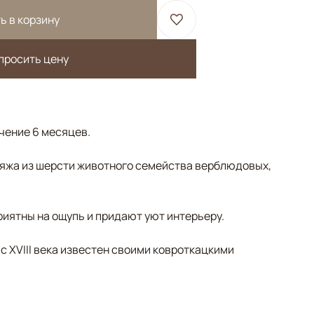
ь в корзину
просить цену
ечение 6 месяцев.
яжа из шерсти животного семейства верблюдовых,
риятны на ощупь и придают уют интерьеру.
 с XVIII века известен своими ковроткацкими