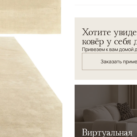
Цвета
Белый/Сливочный, 
Узоры
Без узора
Коллекция Pure Alpaca сот
Хотите увиде
животного из семейства ве
шерсти альпаки отличаютс
ковёр у себя 
при этом устойчивы к изно
Привезем к вам домой д
Заказать прим
Виртуальная