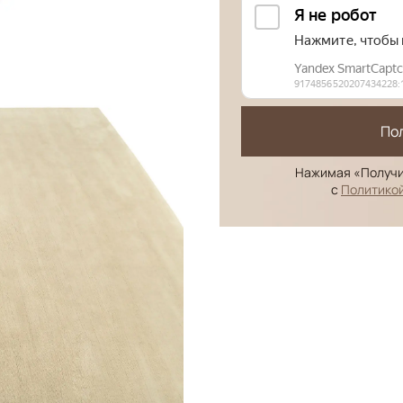
По
Нажимая «Получи
с
Политико