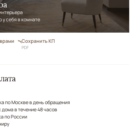
ра
 интерьера
р у себя в комнате
оврами
Сохранить КП
PDF
лата
а по Москве в день обращения
с дома в течение 48 часов
а по России
миру