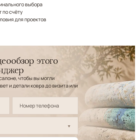
финального выбора
 по счёту
ловия для проектов
еообзор этого
енджер
салоне, чтобы вы могли
вет и детали ковра до визита или