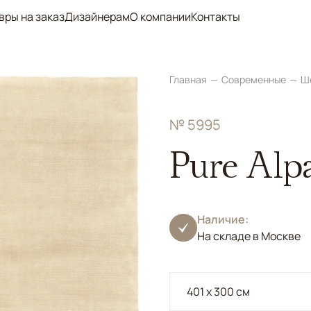
вры на заказ
Дизайнерам
О компании
Контакты
Главная
Современные
Ш
№ 5995
Pure Alp
Наличие:
На складе в Москве
401 x 300 см