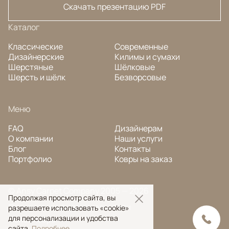
Скачать презентацию PDF
Каталог
Классические
Современные
Дизайнерские
Килимы и сумахи
Шерстяные
Шёлковые
Шерсть и шёлк
Безворсовые
Меню
FAQ
Дизайнерам
О компании
Наши услуги
Блог
Контакты
Портфолио
Ковры на заказ
© Ansy Carpet Company 2005 — 2026
Продолжая просмотр сайта, вы
Политика конфиденциальности
разрешаете использовать «cookie»
для персонализации и удобства
Поиск ковра
сайта.
Подробнее