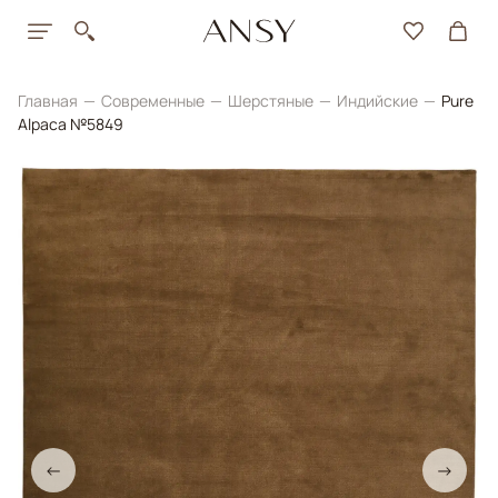
Главная
Современные
Шерстяные
Индийские
Pure
Alpaca №5849
←
→