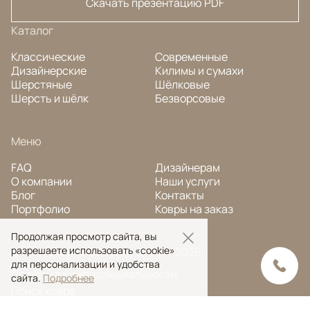
Скачать презентацию PDF
Каталог
Классические
Современные
Дизайнерские
Килимы и сумахи
Шерстяные
Шёлковые
Шерсть и шёлк
Безворсовые
Меню
FAQ
Дизайнерам
О компании
Наши услуги
Блог
Контакты
Портфолио
Ковры на заказ
Продолжая просмотр сайта, вы
разрешаете использовать «cookie»
© Ansy Carpet Company 2005 — 2026
для персонализации и удобства
Политика конфиденциальности
сайта.
Подробнее
Поиск ковра