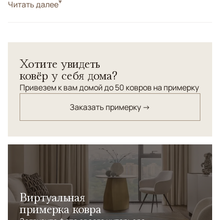
Стиль
Читать далее
Современные
Цвета
Коричневый/Терракотовый
Узоры
Без узора
Коллекция Pure Alpaca соткана из премиальнойя
Хотите увидеть
пряжи, изготовленной из шерсти животного из
ковёр у себя дома?
семейства верблюдовых - альпака, обитающего в
Андах . Ковры из шерсти альпаки отличаются
Привезем к вам домой до 50 ковров на примерку
исключительной мягкостью, благородной текстурой и
Заказать примерку →
при этом устойчивы к износу и долговечны.
Виртуальная
примерка ковра