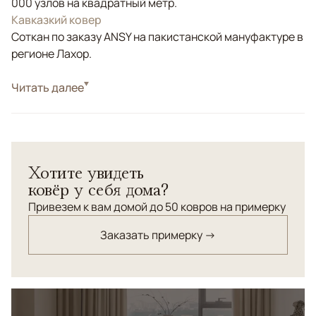
000 узлов на квадратный метр.
Кавказкий ковер
Соткан по заказу ANSY на пакистанской мануфактуре в
регионе Лахор.
Стиль
Читать далее
Классические
Цвета
Зеленый, Мультиколор
Узоры
Геометрический
Хотите увидеть
ковёр у себя дома?
Привезем к вам домой до 50 ковров на примерку
Заказать примерку →