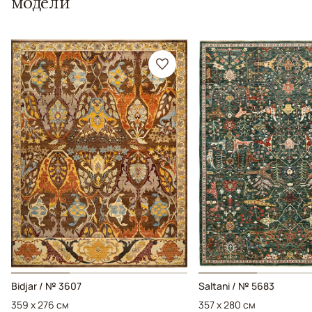
модели
Bidjar / № 3607
Saltani / № 5683
359 x 276 см
357 x 280 см