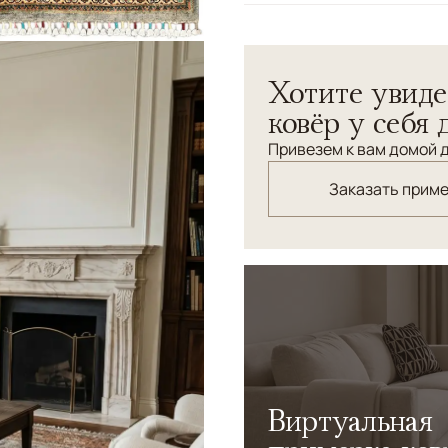
Узоры
Растительный
Ковер Saltani из Пакистан
Хотите увиде
традиционными восточным
оттенки узора, создавая г
ковёр у себя 
кабинета или классическо
Привезем к вам домой д
Заказать прим
Виртуальная