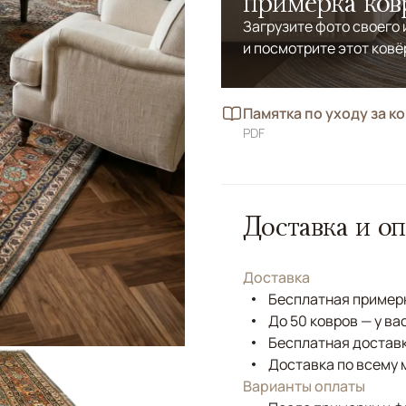
примерка ков
Загрузите фото своего
и посмотрите этот ковё
Памятка по уходу за к
PDF
Доставка и оп
Доставка
Бесплатная примерк
До 50 ковров — у ва
Бесплатная доставк
Доставка по всему 
Варианты оплаты