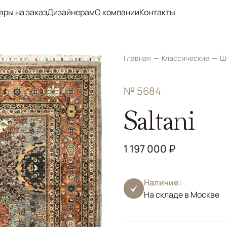
вры на заказ
Дизайнерам
О компании
Контакты
Главная
Классические
Ш
№ 5684
Saltani
1 197 000 ₽
Наличие:
На складе в Москве