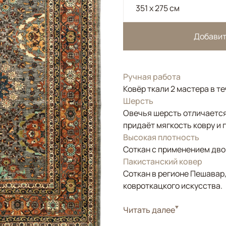
351 x 275 см
Добавит
Ручная работа
Ковёр ткали 2 мастера в т
Шерсть
Овечья шерсть отличается
придаёт мягкость ковру и 
Высокая плотность
Соткан с применением двой
Пакистанский ковер
Соткан в регионе Пешавар
ковроткацкого искусства.
Стиль
Читать далее
Классические
Цвета
Серый, Коричневый