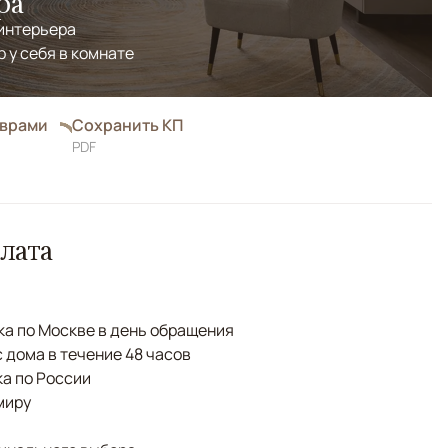
ра
 интерьера
р у себя в комнате
оврами
Сохранить КП
PDF
лата
а по Москве в день обращения
с дома в течение 48 часов
а по России
миру