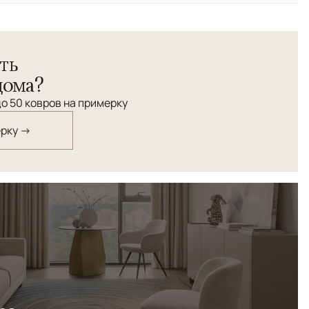
а выполнен вручную из натуральной шерсти и украшен
ть
и мотивами. Серый фон выгодно подчеркивает теплые
армоничное и элегантное решение для гостиной,
дома?
го интерьера.
о 50 ковров на примерку
ерку →