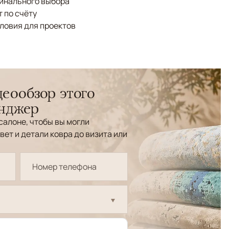
финального выбора
 по счёту
ловия для проектов
еообзор этого
енджер
салоне, чтобы вы могли
вет и детали ковра до визита или