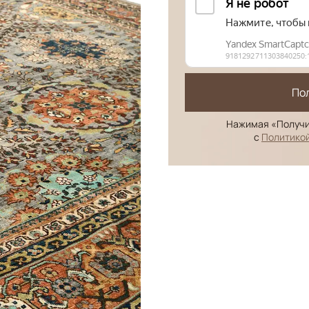
По
Нажимая «Получи
с
Политико