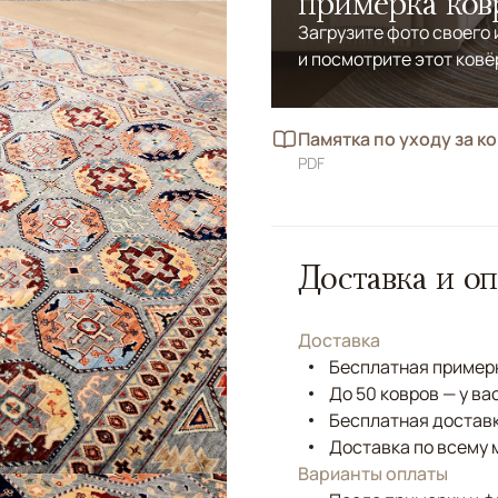
примерка ков
Загрузите фото своего
и посмотрите этот ковё
Памятка по уходу за к
PDF
Доставка и оп
Доставка
Бесплатная примерк
До 50 ковров — у ва
Бесплатная доставк
Доставка по всему 
Варианты оплаты