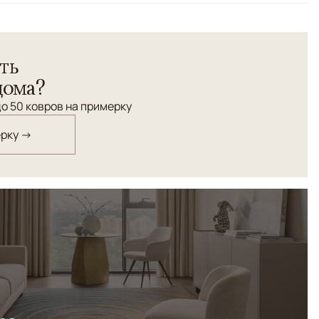
ть
дома?
о 50 ковров на примерку
ерку →