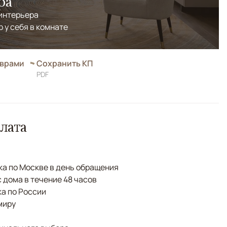
ра
 интерьера
р у себя в комнате
оврами
Сохранить КП
PDF
лата
а по Москве в день обращения
с дома в течение 48 часов
а по России
миру