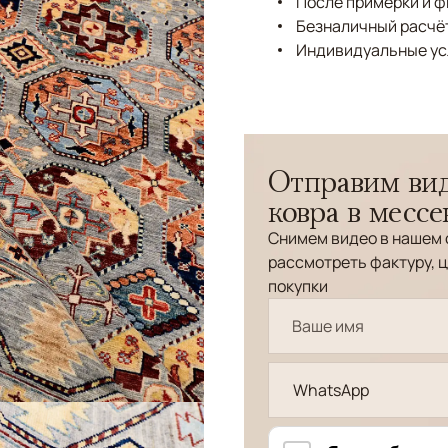
После примерки и 
Безналичный расчёт
Индивидуальные ус
Отправим вид
ковра в месс
Снимем видео в нашем 
рассмотреть фактуру, ц
покупки
WhatsApp