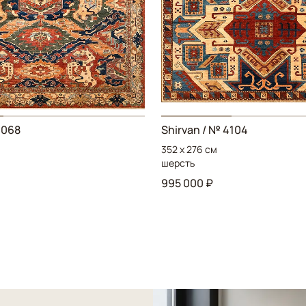
4068
Shirvan / № 4104
352 x 276 см
шерсть
995 000 ₽