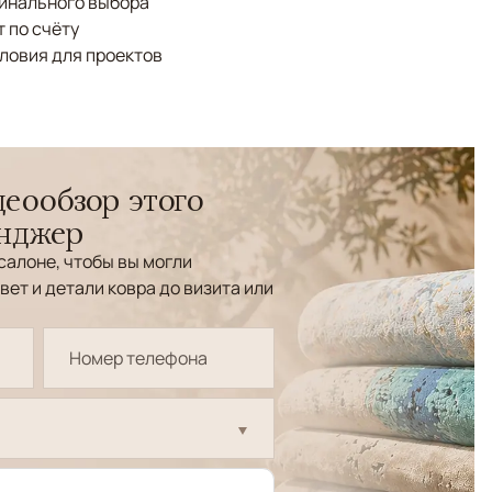
финального выбора
 по счёту
ловия для проектов
еообзор этого
енджер
салоне, чтобы вы могли
вет и детали ковра до визита или