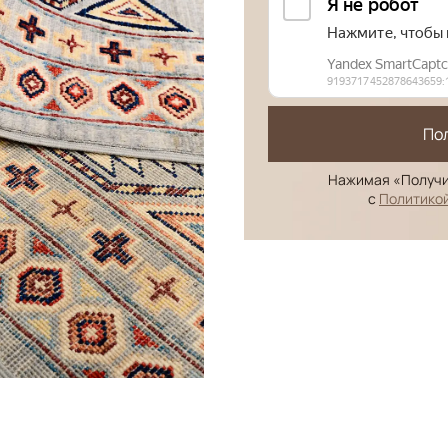
По
Нажимая «Получи
с
Политико