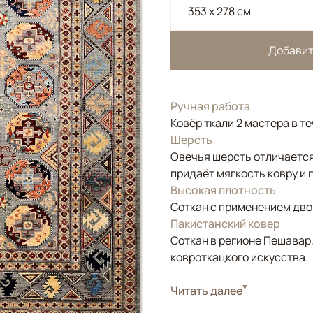
353 x 278 см
Добавит
Ручная работа
Ковёр ткали 2 мастера в т
Шерсть
Овечья шерсть отличается
придаёт мягкость ковру и 
Высокая плотность
Соткан с применением двой
Пакистанский ковер
Соткан в регионе Пешавар
ковроткацкого искусства.
Стиль
Читать далее
Классические
Цвета
Серый, Голубой