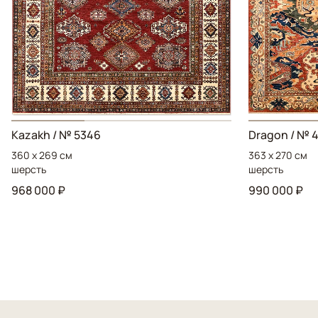
Kazakh / № 5346
Dragon / № 
360 x 269 см
363 x 270 см
шерсть
шерсть
968 000 ₽
990 000 ₽