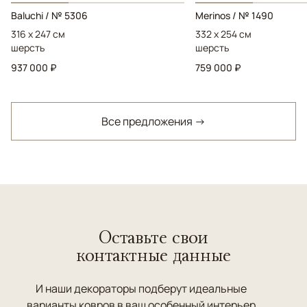
Baluchi / № 5306
Merinos / № 1490
316 x 247 см
332 x 254 см
шерсть
шерсть
937 000 ₽
759 000 ₽
Все предложения →
Оставьте свои
контактные данные
И наши декораторы подберут идеальные
варианты ковров в ваш особенный интерьер