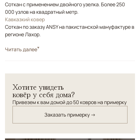
Соткан с применением двойного узелка. Более 250
000 узлов на квадратный метр.
Кавказкий ковер
Соткан по заказу ANSY на пакистанской мануфактуре в
регионе Лахор.
Стиль
Читать далее
Классические
Ковер соткан с соблюдением традиционной старинной
кавказской технологии ковроткачества. Шерсть
высшей категории
Хотите увидеть
ковёр у себя дома?
Привезем к вам домой до 50 ковров на примерку
Заказать примерку →