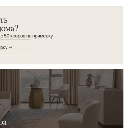
енных, ковры эстетские, с вековой историей, с
ть
листикой, с мощной энергетикой, да и просто, - очень
или интерьеров, в которых используют ковры KAZAKH
дома?
анность ковра KAZAKH сделает его незаменимым в
о 50 ковров на примерку
терьере, где приветствуется внедрение винтажных
ходным фоном для урбанистического интерьера.
ерку →
омах с антивкариатом. Словом, их кладут везде, где
 жизнь холодна и скучна, где ценят традиции и дорожат
ра