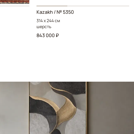
Kazakh / № 5350
314 x 244 см
шерсть
843 000 ₽