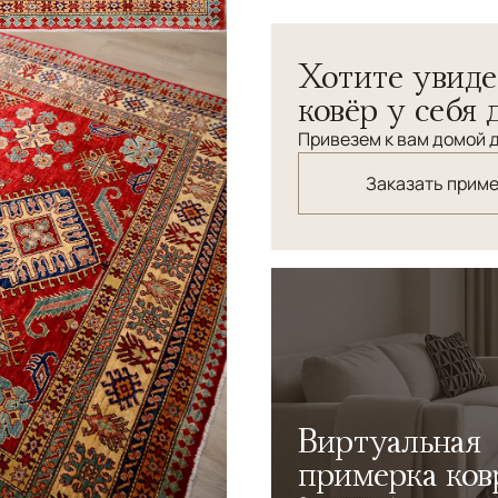
Ковры KAZAKH - для посвящ
Хотите увиде
"зашифрованной" орнамента
душевные. Перечислять ст
ковёр у себя 
сложно. Брутальная изыск
Привезем к вам домой д
фактурном эклектичном ин
предметов. Станет превос
Заказать прим
Божественно смотрится в д
нужен Ковер, без которого
семейными реликвиями.
Виртуальная
примерка ков