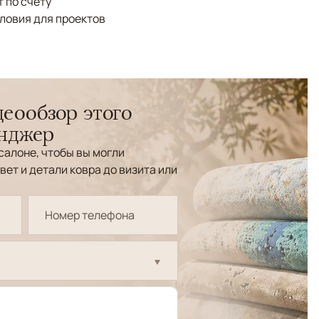
 по счёту
ловия для проектов
еообзор этого
енджер
салоне, чтобы вы могли
вет и детали ковра до визита или