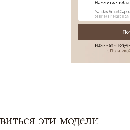
По
Нажимая «Получи
с
Политико
виться эти модели