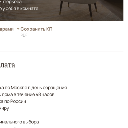
 интерьера
р у себя в комнате
оврами
Сохранить КП
PDF
лата
а по Москве в день обращения
с дома в течение 48 часов
а по России
миру
финального выбора