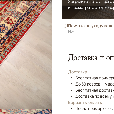
Загрузите фото своего
и посмотрите этот ковё
Памятка по уходу за к
PDF
Доставка и оп
Доставка
Бесплатная примерк
До 50 ковров — у ва
Бесплатная доставк
Доставка по всему 
Варианты оплаты
После примерки и 