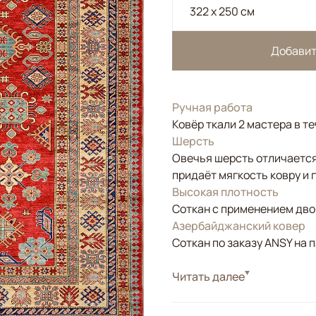
322 x 250 см
Добавит
Ручная работа
Ковёр ткали 2 мастера в т
Шерсть
Овечья шерсть отличается
придаёт мягкость ковру и 
Высокая плотность
Соткан с применением двой
Азербайджанский ковер
Соткан по заказу ANSY на 
Стиль
Читать далее
Классические
Цвета
Красный/Бордовый
Узоры
Геометрический