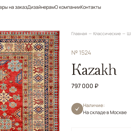
вры на заказ
Дизайнерам
О компании
Контакты
Главная
Классические
Ш
№ 1524
Kazakh
797 000 ₽
Наличие:
На складе в Москве