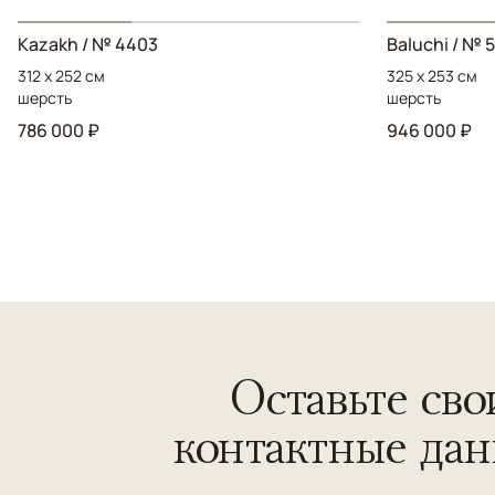
Kazakh / № 4403
Baluchi / № 
312 x 252 см
325 x 253 см
шерсть
шерсть
786 000 ₽
946 000 ₽
Оставьте сво
контактные да