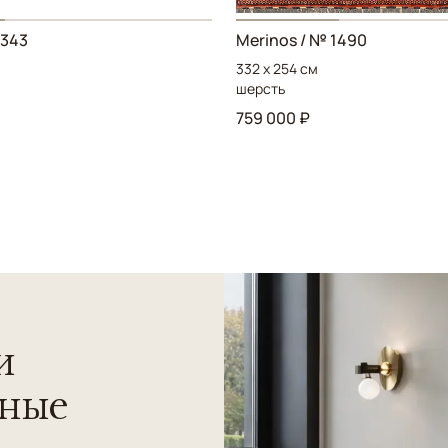
5343
Merinos / № 1490
332 x 254 см
шерсть
759 000 ₽
и
нные