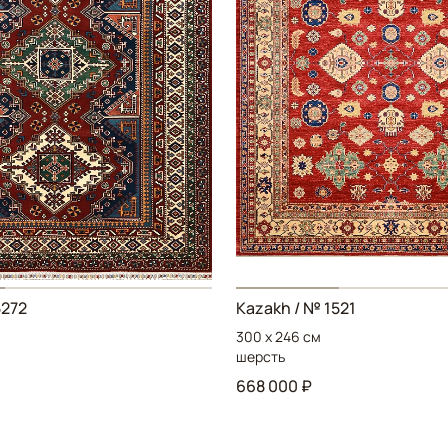
5272
Kazakh
/ № 1521
300 x 246 см
шерсть
668 000 ₽