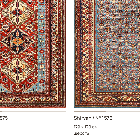
1575
Shirvan
/ № 1576
179 x 130 см
шерсть