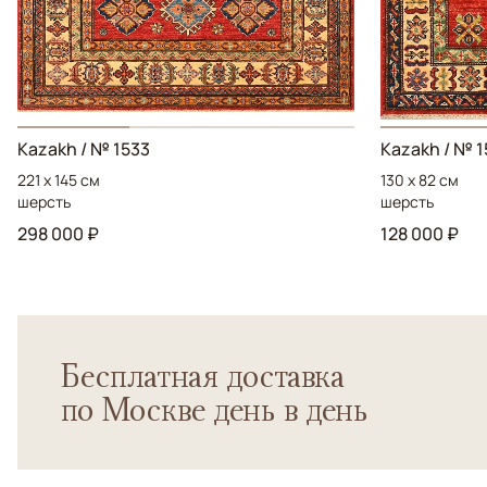
Kazakh
/ № 1533
Kazakh
/ № 1
221 x 145 см
130 x 82 см
шерсть
шерсть
298 000 ₽
128 000 ₽
Бесплатная доставка
по Москве день в день