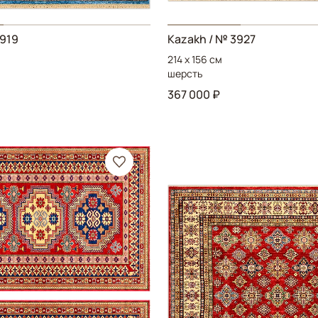
3919
Kazakh
/ № 3927
214 x 156 см
шерсть
367 000 ₽