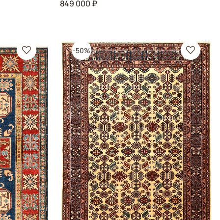
849 000 ₽
-50%