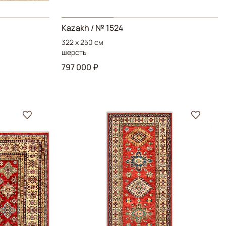
Kazakh
/ № 1524
322 x 250 см
шерсть
797 000 ₽