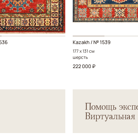
536
Kazakh
/ № 1539
177 x 131 см
шерсть
222 000 ₽
Помощь экспе
Виртуальная