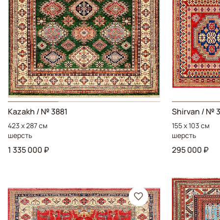
Kazakh
/ № 3881
Shirvan
/ № 
423 x 287 см
155 x 103 см
шерсть
шерсть
1 335 000 ₽
295 000 ₽