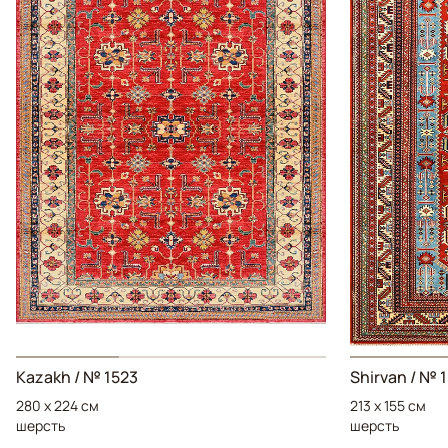
Kazakh
/ № 1523
Shirvan
/ № 
280 x 224 см
213 x 155 см
шерсть
шерсть