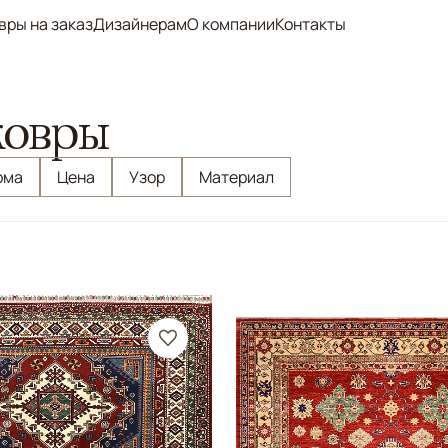
вры на заказ
Дизайнерам
О компании
Контакты
ковры
рма
Цена
Узор
Материал