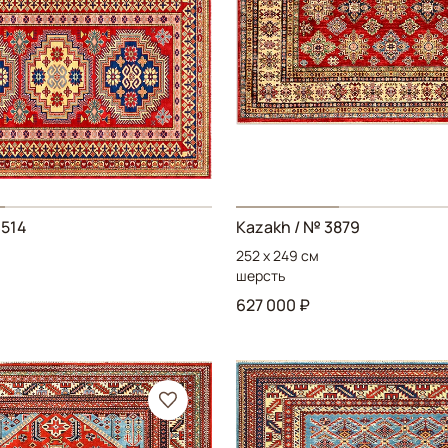
3514
Kazakh
/ № 3879
252 x 249 см
шерсть
627 000 ₽