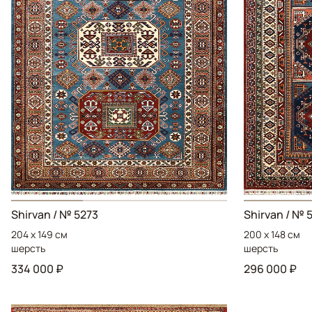
Shirvan
/ № 5273
Shirvan
/ № 
204 x 149 см
200 x 148 см
шерсть
шерсть
334 000 ₽
296 000 ₽