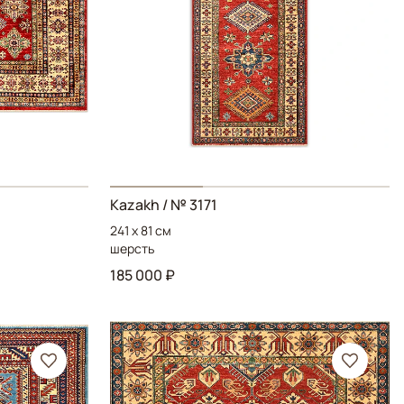
Kazakh
/ № 3171
241 x 81 см
шерсть
185 000 ₽