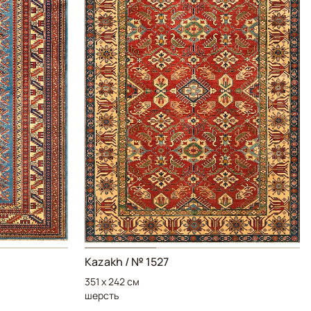
Kazakh
/ № 1527
351 x 242 см
шерсть