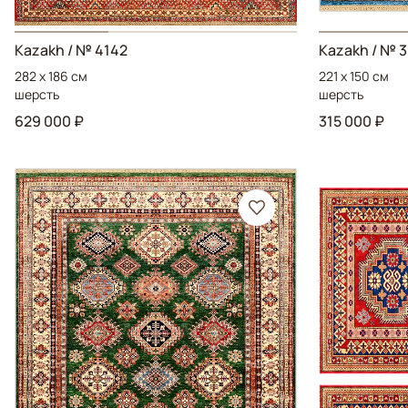
Kazakh
/ № 4142
Kazakh
/ № 
282 x 186 см
221 x 150 см
шерсть
шерсть
629 000 ₽
315 000 ₽