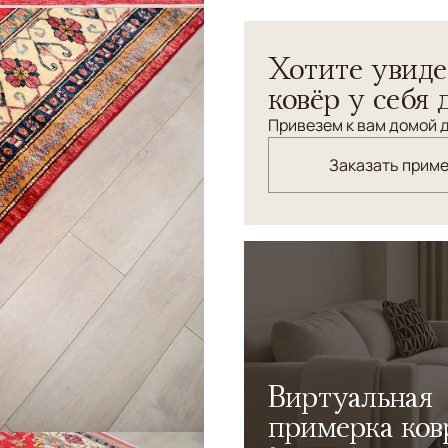
Ковры KAZAKH - для посвящ
Хотите увиде
"зашифрованной" орнамента
душевные. Перечислять ст
ковёр у себя 
сложно. Брутальная изыск
Привезем к вам домой д
фактурном эклектичном ин
предметов. Станет превос
Заказать прим
Божественно смотрится в д
нужен Ковер, без которого
семейными реликвиями.
Виртуальная
примерка ков