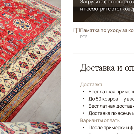
Загрузите фото своего
и посмотрите этот ковё
Памятка по уходу за к
PDF
Доставка и оп
Доставка
Бесплатная примерк
До 50 ковров — у ва
Бесплатная доставк
Доставка по всему 
Варианты оплаты
После примерки и 