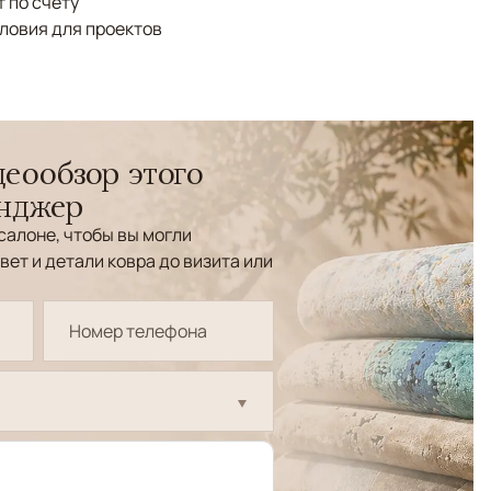
 по счёту
ловия для проектов
еообзор этого
енджер
салоне, чтобы вы могли
вет и детали ковра до визита или