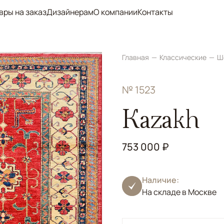
вры на заказ
Дизайнерам
О компании
Контакты
Главная
Классические
Ш
№ 1523
Kazakh
753 000 ₽
Наличие:
На складе в Москве