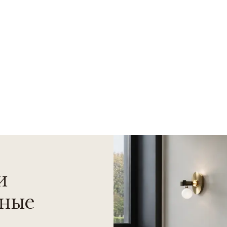
и
нные