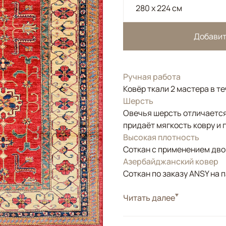
280 x 224 см
Добавит
Ручная работа
Ковёр ткали 2 мастера в т
Шерсть
Овечья шерсть отличается
придаёт мягкость ковру и 
Высокая плотность
Соткан с применением двой
Азербайджанский ковер
Соткан по заказу ANSY на 
Стиль
Читать далее
Классические
Цвета
Красный/Бордовый
Узоры
Геометрический