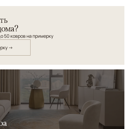
енных, ковры эстетские, с вековой историей, с
ть
листикой, с мощной энергетикой, да и просто, - очень
или интерьеров, в которых используют ковры KAZAKH
дома?
анность ковра KAZAKH сделает его незаменимым в
о 50 ковров на примерку
терьере, где приветствуется внедрение винтажных
ходным фоном для урбанистического интерьера.
ерку →
омах с антивкариатом. Словом, их кладут везде, где
 жизнь холодна и скучна, где ценят традиции и дорожат
ра