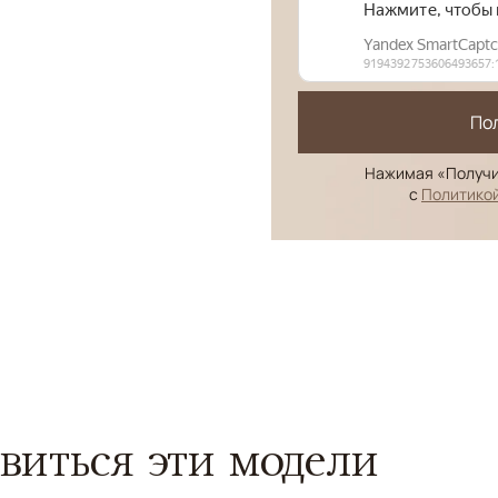
По
Нажимая «Получи
с
Политико
виться эти модели