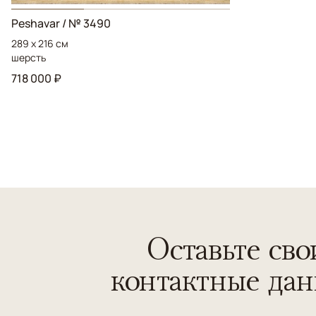
Peshavar / № 3490
289 x 216 см
шерсть
718 000 ₽
Оставьте сво
контактные да