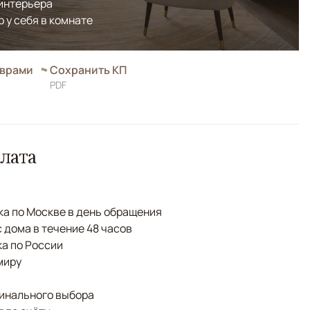
 интерьера
р у себя в комнате
оврами
Сохранить КП
PDF
лата
а по Москве в день обращения
с дома в течение 48 часов
а по России
миру
финального выбора