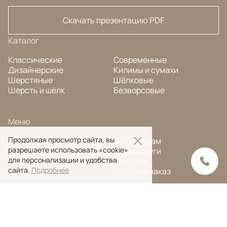
Скачать презентацию PDF
Каталог
Классические
Современные
Дизайнерские
Килимы и сумахи
Шерстяные
Шёлковые
Шерсть и шёлк
Безворсовые
Меню
Продолжая просмотр сайта, вы
FAQ
Дизайнерам
разрешаете использовать «cookie»
О компании
Наши услуги
для персонализации и удобства
Блог
Контакты
сайта.
Подробнее
Портфолио
Ковры на заказ
© Ansy Carpet Company 2005 — 2026
Политика конфиденциальности