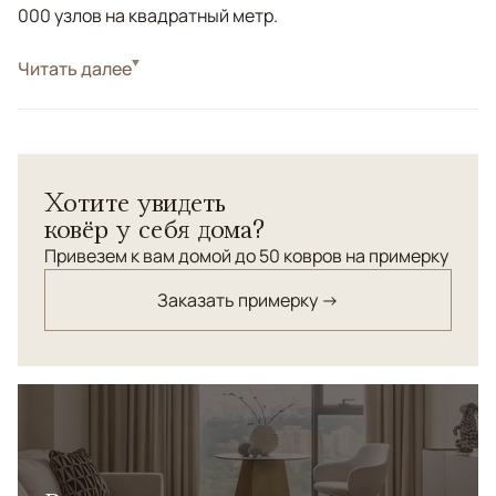
000 узлов на квадратный метр.
Стиль
Читать далее
Классические
Цвета
Красный/Бордовый, Синий, Мультиколор
Узоры
Геометрический
Хотите увидеть
ковёр у себя дома?
Привезем к вам домой до 50 ковров на примерку
Заказать примерку →