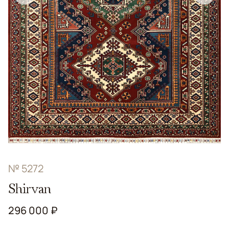
№ 5272
Shirvan
296 000 ₽