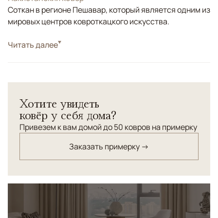
Соткан в регионе Пешавар, который является одним из
мировых центров ковроткацкого искусства.
Стиль
Читать далее
Классические
Цвета
Желтый, Бежевый, Золотой, Красный/Бордовый
Пакистанский ковер "Зиглер" соткан по старинной
технологии с использованием натуральных
Хотите увидеть
красителей.
ковёр у себя дома?
Привезем к вам домой до 50 ковров на примерку
Заказать примерку →