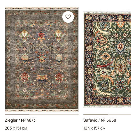
Ziegler / № 4873
Safavid / № 5658
203 x 151 см
194 x 157 см