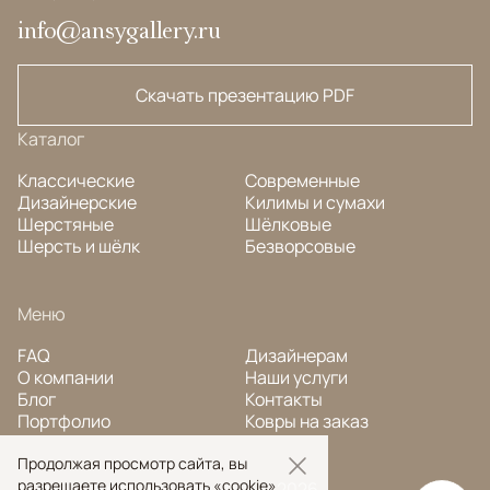
info@ansygallery.ru
Скачать презентацию PDF
Каталог
Классические
Современные
Дизайнерские
Килимы и сумахи
Шерстяные
Шёлковые
Шерсть и шёлк
Безворсовые
Меню
FAQ
Дизайнерам
О компании
Наши услуги
Блог
Контакты
Портфолио
Ковры на заказ
Продолжая просмотр сайта, вы
разрешаете использовать «cookie»
© Ansy Carpet Company 2005 — 2026