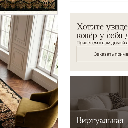
Цвета
Темносиний
Узоры
Растительный
Хотите увиде
ковёр у себя 
Привезем к вам домой д
Заказать прим
Виртуальная