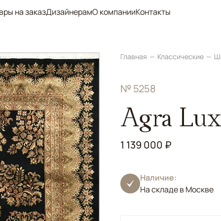
вры на заказ
Дизайнерам
О компании
Контакты
Главная
Классические
Ш
№ 5258
Agra Lux
1 139 000 ₽
Наличие:
На складе в Москве