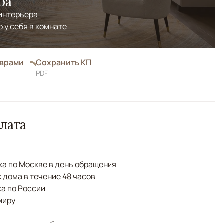
ра
 интерьера
р у себя в комнате
оврами
Сохранить КП
PDF
лата
а по Москве в день обращения
с дома в течение 48 часов
а по России
миру