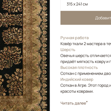
315 x 241 см
Добавит
Ручная работа
Ковёр ткали 2 мастера в те
Шерсть
Овечья шерсть отличается
придаёт мягкость ковру и 
Высокая плотность
Соткан с применением двой
Индийский ковер
Соткан в Агре. Этот горо
красоты коврами.
Стиль
Читать далее
Классические
Коричневый/Террако