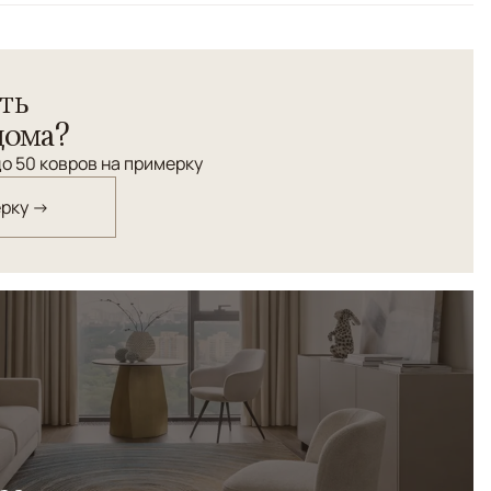
ть
дома?
о 50 ковров на примерку
ерку →