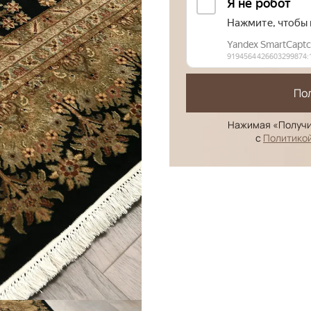
По
Нажимая «Получи
с
Политико