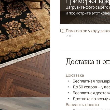
примерка ков
Загрузите фото своего
и посмотрите этот ковё
Памятка по уходу за к
PDF
Доставка и оп
Доставка
Бесплатная примерк
До 50 ковров — у ва
Бесплатная доставк
Доставка по всему 
Варианты оплаты