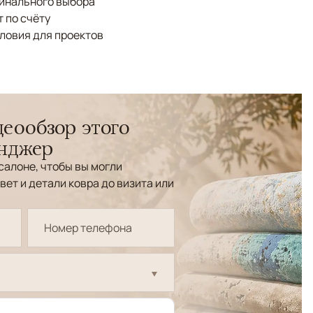
финального выбора
 по счёту
ловия для проектов
еообзор этого
енджер
салоне, чтобы вы могли
вет и детали ковра до визита или