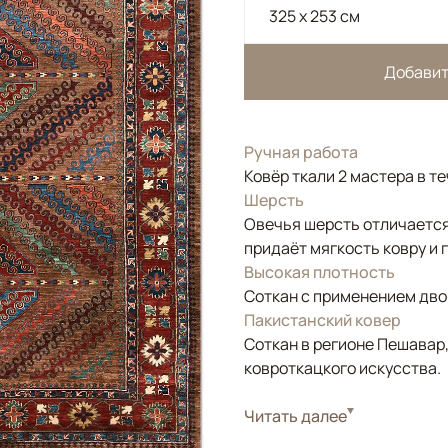
325 x 253 см
Добавит
Ручная работа
Ковёр ткали 2 мастера в т
Шерсть
Овечья шерсть отличается
придаёт мягкость ковру и 
Высокая плотность
Соткан с применением двой
Пакистанский ковер
Соткан в регионе Пешавар
ковроткацкого искусства.
Стиль
Читать далее
Классические
Цвета
Коричневый/Террак