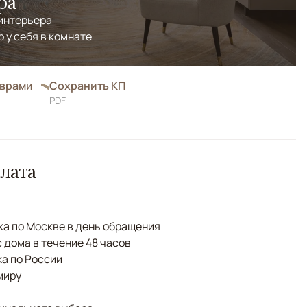
ра
 интерьера
р у себя в комнате
оврами
Сохранить КП
PDF
лата
а по Москве в день обращения
с дома в течение 48 часов
а по России
миру