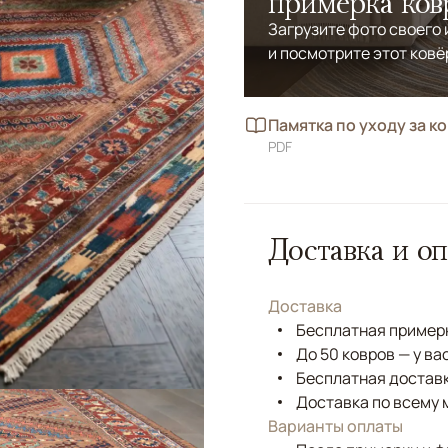
примерка ков
Загрузите фото своего
и посмотрите этот ковё
Памятка по уходу за к
PDF
Доставка и оп
Доставка
Бесплатная примерк
До 50 ковров — у ва
Бесплатная доставк
Доставка по всему 
Варианты оплаты