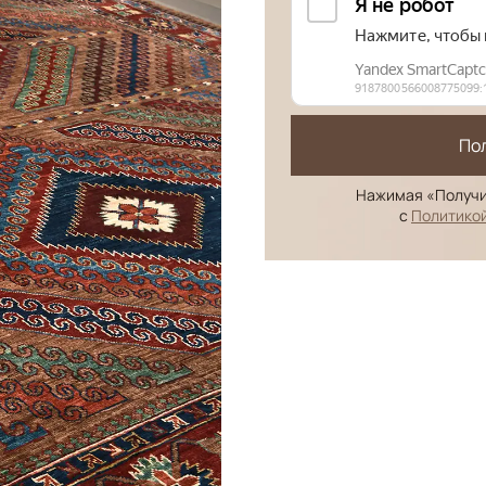
По
Нажимая «Получи
с
Политико