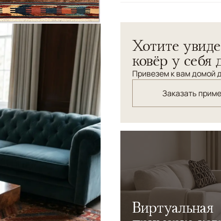
Узоры
Геометрический
Хотите увиде
ковёр у себя 
Привезем к вам домой д
Заказать прим
Виртуальная