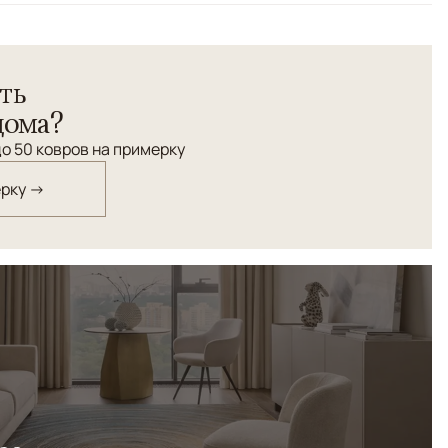
ть
дома?
о 50 ковров на примерку
ерку →