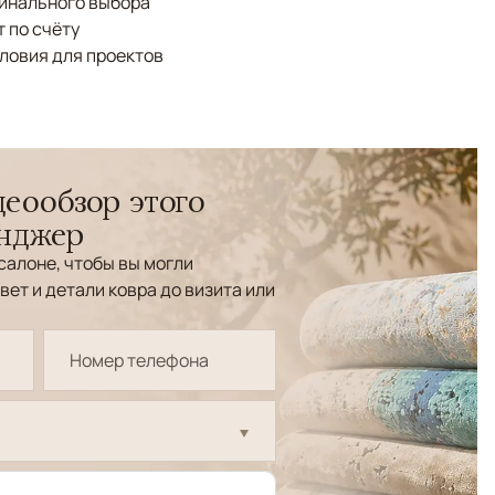
финального выбора
 по счёту
ловия для проектов
еообзор этого
енджер
салоне, чтобы вы могли
вет и детали ковра до визита или