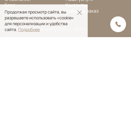
Блог
Контакты
Портфолио
Ковры на заказ
Продолжая просмотр сайта, вы
разрешаете использовать «cookie»
для персонализации и удобства
© Ansy Carpet Company 2005 — 2026
сайта.
Подробнее
Политика конфиденциальности
Поиск ковра
Поиск
Ansy Сarpet Сompany