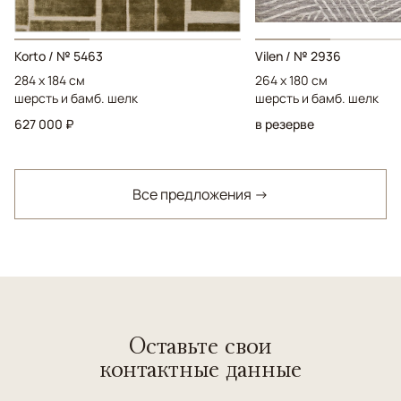
Korto / № 5463
Vilen / № 2936
284 x 184 см
264 x 180 см
шерсть и бамб. шелк
шерсть и бамб. шелк
627 000 ₽
в резерве
Все предложения →
Оставьте свои
контактные данные