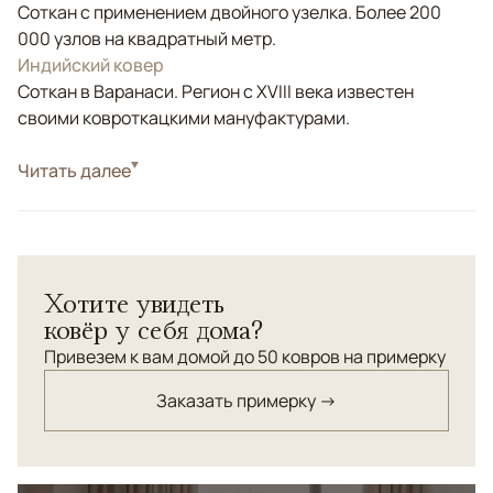
Соткан с применением двойного узелка. Более 200
000 узлов на квадратный метр.
Индийский ковер
Соткан в Варанаси. Регион с XVIII века известен
своими ковроткацкими мануфактурами.
Стиль
Читать далее
Современные
Цвета
Желтый, Бежевый, Золотой
Узоры
Абстрактный
Ковер Solar отличается своим уникальным дизайном,
Хотите увидеть
имитирующим солнечные лучи и эффект
ковёр у себя дома?
состаренности, что придает ему особую атмосферу
тепла и уюта. Цветовая гамма ковра, включающая
Привезем к вам домой до 50 ковров на примерку
оттенки золотистого, бежевого и серого, создает
Заказать примерку →
ощущение света и простора, идеально вписываясь в
любой интерьер от классического до современного.
Текстура ковра, благодаря сочетанию шерсти и
бамбукового шелка, обеспечивает не только