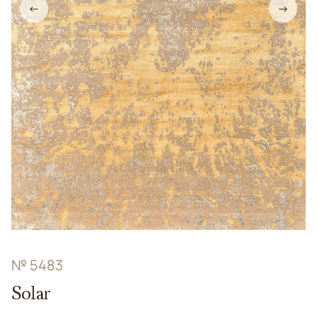
←
→
№ 5483
Solar