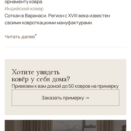
орнаменту ковра.
Индийский ковер
Соткан в Варанаси. Регион с XVIII века известен
своими ковроткацкими мануфактурами.
Стиль
Читать далее
Современные
Цвета
Серый, Бирюзовый
Узоры
Геометрический
Ковер ручной работы из коллекции "Мэдисон"
Хотите увидеть
(эксклюзивная коллекция компании "ANSY"). Соткан
ковёр у себя дома?
из шерсти и бамбукового шелка. Разноуровневая
стрижка ворса.
Привезем к вам домой до 50 ковров на примерку
Заказать примерку →