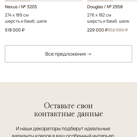
Nexus / № 3205
Douglas / № 2958
274 x 189 см
276 x 182 см
шерсть и бамб. шелк
шерсть и бамб. шелк
518 000 ₽
229 000 ₽
352 000 ₽
Все предложения →
Оставьте свои
контактные данные
И наши декораторы подберут идеальные
варианты ковров в ваш особенный интерьер