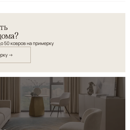
букового шелка - PARIS. Соткан по заказу ANSY по
ть
ручного ковроткачества.
дома?
о 50 ковров на примерку
ерку →