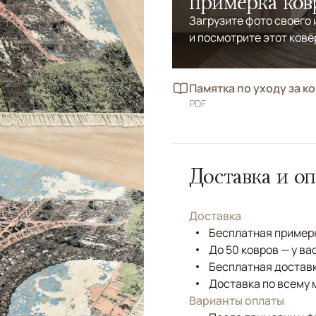
примерка ков
Загрузите фото своего
и посмотрите этот ковё
Памятка по уходу за к
PDF
Доставка и оп
Доставка
Бесплатная примерк
До 50 ковров — у ва
Бесплатная доставк
Доставка по всему 
Варианты оплаты