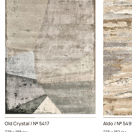
Old Crystal / № 5417
Aldo / № 549
278 x 188 см
273 x 182 см