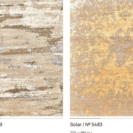
9
Solar / № 5483
274 x 181 см