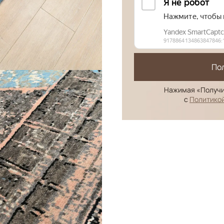
По
Нажимая «Получи
с
Политико