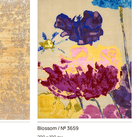
Blossom / № 3659
290 x 190 см