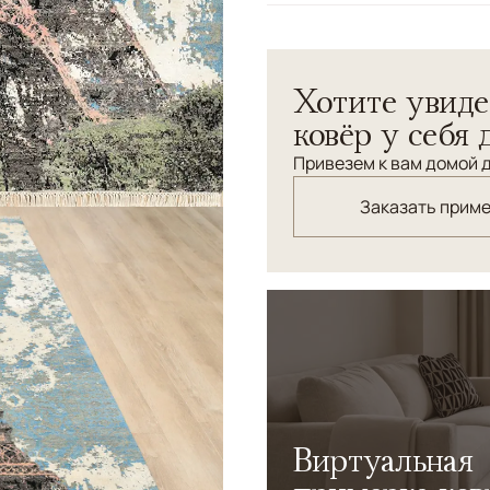
Узоры
Абстрактный
Дизайнерский ковер из бам
Хотите увиде
традиционной технологии 
ковёр у себя 
Привезем к вам домой д
Заказать прим
Виртуальная