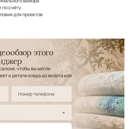
финального выбора
 по счёту
ловия для проектов
еообзор этого
енджер
салоне, чтобы вы могли
вет и детали ковра до визита или