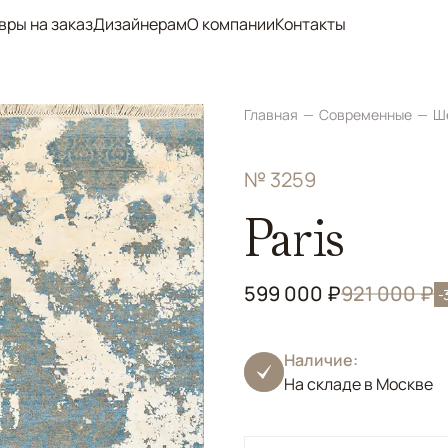
вры на заказ
Дизайнерам
О компании
Контакты
Главная
Современные
Ш
№ 3259
Paris
599 000 ₽
921 000 ₽
-
Наличие:
На складе в Москве