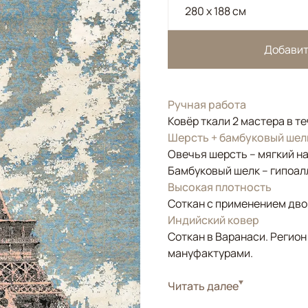
280 x 188 см
Добавит
Ручная работа
Ковёр ткали 2 мастера в т
Шерсть + бамбуковый шел
Овечья шерсть – мягкий н
Бамбуковый шелк – гипоал
Высокая плотность
Соткан с применением двой
Индийский ковер
Соткан в Варанаси. Регион
мануфактурами.
Стиль
Читать далее
Современные
Цвета
Голубой