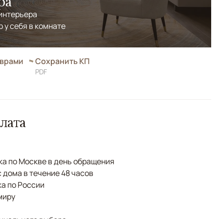
ра
 интерьера
р у себя в комнате
оврами
Сохранить КП
PDF
лата
а по Москве в день обращения
с дома в течение 48 часов
а по России
миру