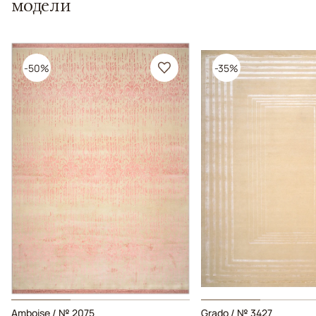
модели
-50%
-35%
Amboise / № 2075
Grado / № 3427