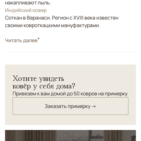
накапливают пыль.
Индийский ковер
Соткан в Варанаси. Регион с XVIII века известен
своими ковроткацкими мануфактурами.
Стиль
Читать далее
Современные
Цвета
Белый/Сливочный, Бежевый
Узоры
Без узора
Хотите увидеть
ковёр у себя дома?
Привезем к вам домой до 50 ковров на примерку
Заказать примерку →