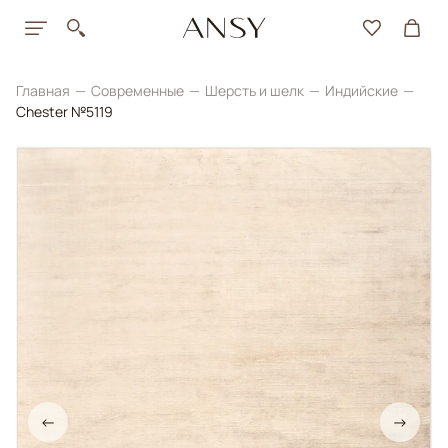
Главная
Современные
Шерсть и шелк
Индийские
Chester №5119
←
→