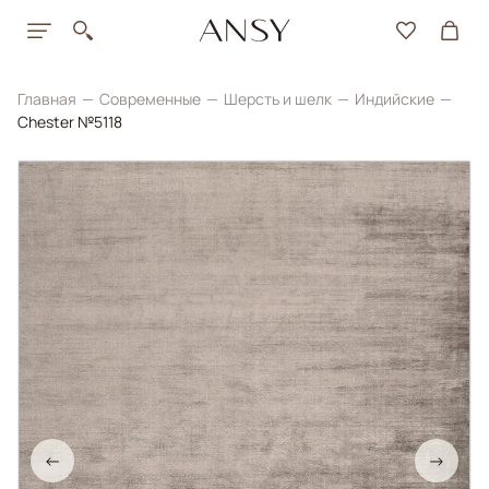
Главная
Современные
Шерсть и шелк
Индийские
Chester №5118
←
→