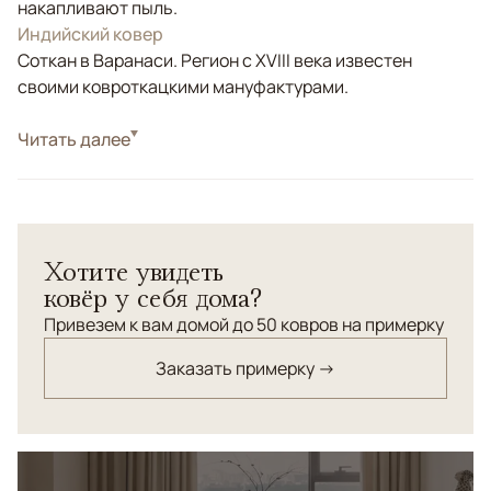
накапливают пыль.
Индийский ковер
Соткан в Варанаси. Регион с XVIII века известен
своими ковроткацкими мануфактурами.
Стиль
Читать далее
Современные
Цвета
Серый
Узоры
Без узора
Хотите увидеть
ковёр у себя дома?
Привезем к вам домой до 50 ковров на примерку
Заказать примерку →