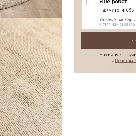
По
Нажимая «Получи
с
Политико