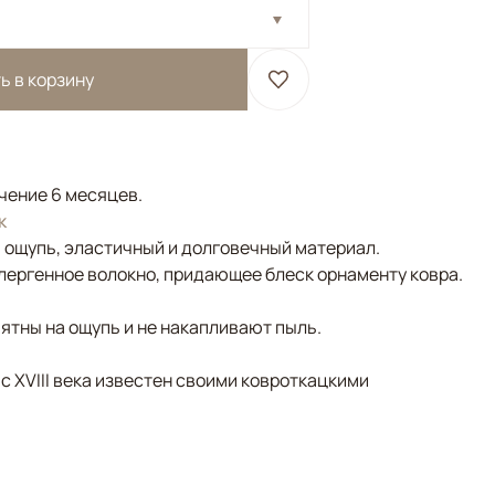
ь в корзину
ечение 6 месяцев.
к
а ощупь, эластичный и долговечный материал.
лергенное волокно, придающее блеск орнаменту ковра.
ятны на ощупь и не накапливают пыль.
 с XVIII века известен своими ковроткацкими