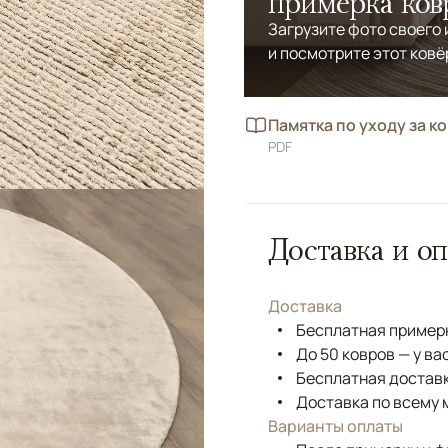
примерка ков
Загрузите фото своего
и посмотрите этот ковё
Памятка по уходу за к
PDF
Доставка и оп
Доставка
Бесплатная примерк
До 50 ковров — у ва
Бесплатная доставк
Доставка по всему 
Варианты оплаты