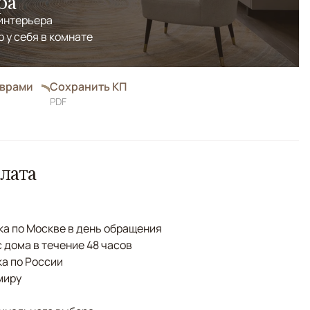
ра
 интерьера
р у себя в комнате
оврами
Сохранить КП
PDF
лата
а по Москве в день обращения
с дома в течение 48 часов
а по России
миру