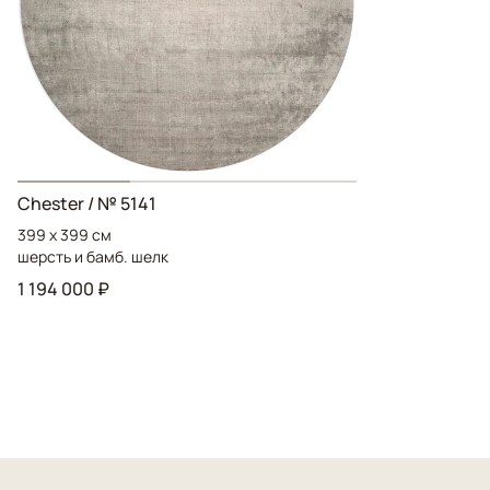
Chester / № 5141
399 x 399 см
шерсть и бамб. шелк
1 194 000 ₽