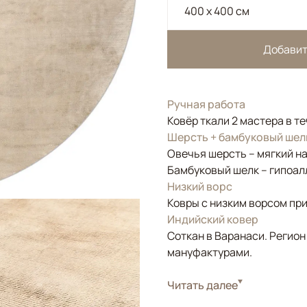
400 x 400 см
Добавит
Ручная работа
Ковёр ткали 2 мастера в т
Шерсть + бамбуковый шел
Овечья шерсть – мягкий н
Бамбуковый шелк – гипоал
Низкий ворс
Ковры с низким ворсом при
Индийский ковер
Соткан в Варанаси. Регион
мануфактурами.
Стиль
Читать далее
Современные
Цвета
Бежевый