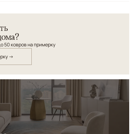
ть
дома?
о 50 ковров на примерку
ерку →