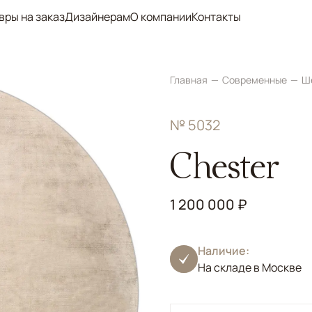
вры на заказ
Дизайнерам
О компании
Контакты
Главная
Современные
Ш
№ 5032
Chester
1 200 000 ₽
Наличие:
На складе в Москве