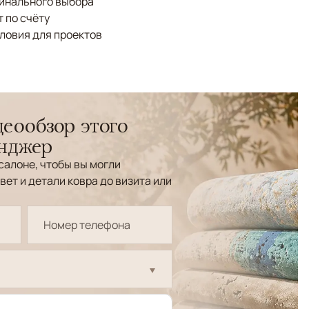
финального выбора
 по счёту
ловия для проектов
еообзор этого
енджер
салоне, чтобы вы могли
вет и детали ковра до визита или