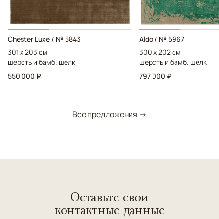
Chester Luxe / № 5843
Aldo / № 5967
301 x 203 см
300 x 202 см
шерсть и бамб. шелк
шерсть и бамб. шелк
550 000 ₽
797 000 ₽
Все предложения →
Оставьте свои
контактные данные