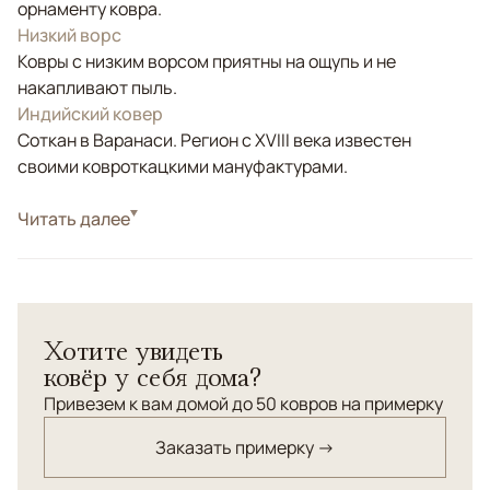
орнаменту ковра.
Низкий ворс
Ковры с низким ворсом приятны на ощупь и не
накапливают пыль.
Индийский ковер
Соткан в Варанаси. Регион с XVIII века известен
своими ковроткацкими мануфактурами.
Стиль
Читать далее
Современные
Цвета
Бежевый, Коричневый/Терракотовый
Узоры
Без узора
Хотите увидеть
ковёр у себя дома?
Привезем к вам домой до 50 ковров на примерку
Заказать примерку →