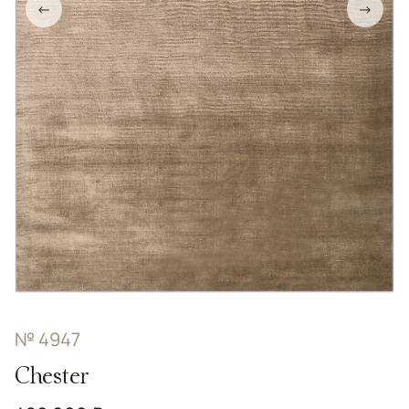
←
→
№ 4947
Chester