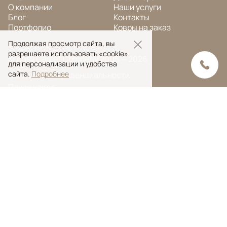
О компании
Наши услуги
Блог
Контакты
Портфолио
Ковры на заказ
Продолжая просмотр сайта, вы
разрешаете использовать «cookie»
© Ansy Carpet Company 2005 — 2026
для персонализации и удобства
сайта.
Подробнее
Политика конфиденциальности
Поиск ковра
Поиск