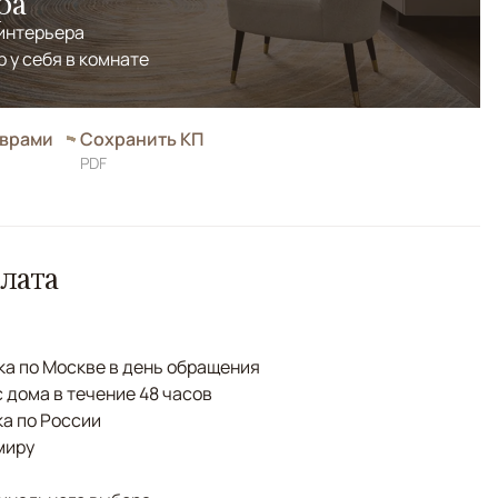
ра
 интерьера
р у себя в комнате
оврами
Сохранить КП
PDF
лата
а по Москве в день обращения
с дома в течение 48 часов
а по России
миру