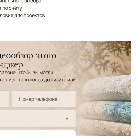
финального выбора
 по счёту
ловия для проектов
еообзор этого
енджер
салоне, чтобы вы могли
вет и детали ковра до визита или