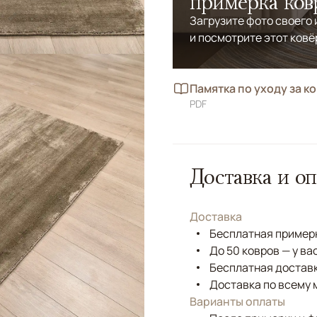
примерка ков
Загрузите фото своего
и посмотрите этот ковё
Памятка по уходу за к
PDF
Доставка и оп
Доставка
Бесплатная примерк
До 50 ковров — у ва
Бесплатная доставк
Доставка по всему 
Варианты оплаты