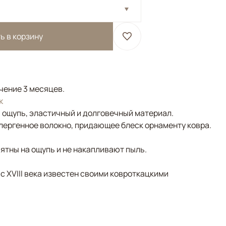
ь в корзину
ечение 3 месяцев.
к
а ощупь, эластичный и долговечный материал.
лергенное волокно, придающее блеск орнаменту ковра.
ятны на ощупь и не накапливают пыль.
 с XVIII века известен своими ковроткацкими
ый/Терракотовый