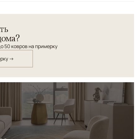
ть
дома?
о 50 ковров на примерку
ерку →