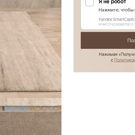
По
Нажимая «Получи
с
Политико