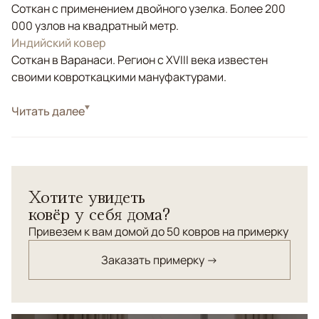
Соткан с применением двойного узелка. Более 200
000 узлов на квадратный метр.
Индийский ковер
Соткан в Варанаси. Регион с XVIII века известен
своими ковроткацкими мануфактурами.
Стиль
Читать далее
Классические
Белый/Сливочный, Бежевый, Черный/
Цвета
Темносиний
Узоры
Растительный, Без узора
Хотите увидеть
Ковры из коллекции BAROQUE – это безупречный
ковёр у себя дома?
дизайн, оригинальная авторская интерпретация стиля
«современное барокко», в котором нашли отражение
Привезем к вам домой до 50 ковров на примерку
богемный шик, поэтика, романтизм и, одновременно,
Заказать примерку →
эстетика минимализма и традиционных шаблонов.