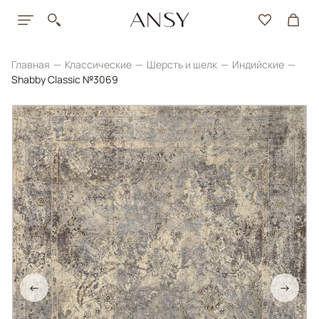
Главная
Классические
Шерсть и шелк
Индийские
Shabby Classic №3069
←
→