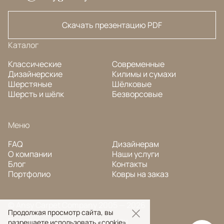
Скачать презентацию PDF
Каталог
Классические
Современные
Дизайнерские
Килимы и сумахи
Шерстяные
Шёлковые
Шерсть и шёлк
Безворсовые
Меню
FAQ
Дизайнерам
О компании
Наши услуги
Блог
Контакты
Портфолио
Ковры на заказ
© Ansy Carpet Company 2005 — 2026
Продолжая просмотр сайта, вы
Политика конфиденциальности
разрешаете использовать «cookie»