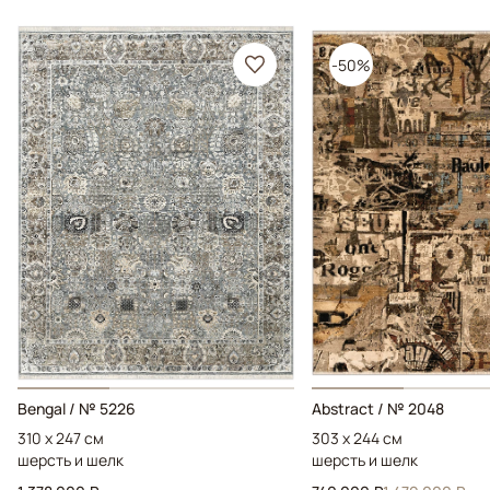
-50%
Bengal / № 5226
Abstract / № 2048
310 x 247 см
303 x 244 см
шерсть и шелк
шерсть и шелк