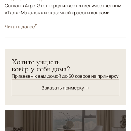
Соткан в Агре. Этот город известен величественным
«Тадж-Махалом» и сказочной красоты коврами.
Стиль
Читать далее
Классические
Цвета
Бежевый, Серый
Узоры
Растительный
Дизайнерский ковер "Стертая классика". Соткан по
Хотите увидеть
заказу ANSY из шерсти высокого качества и
ковёр у себя дома?
натурального шелка. Для придания рельефной
текстуры полотну ковра использована ручная
Привезем к вам домой до 50 ковров на примерку
технология разноуровневой стрижка шерстяного
Заказать примерку →
ворса относительно шелкового.