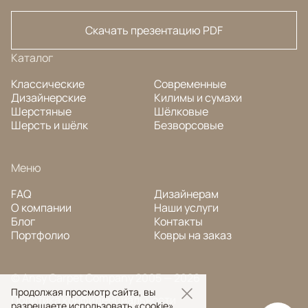
Скачать презентацию PDF
Каталог
Классические
Современные
Дизайнерские
Килимы и сумахи
Шерстяные
Шёлковые
Шерсть и шёлк
Безворсовые
Меню
FAQ
Дизайнерам
О компании
Наши услуги
Блог
Контакты
Портфолио
Ковры на заказ
© Ansy Carpet Company 2005 — 2026
Продолжая просмотр сайта, вы
Политика конфиденциальности
разрешаете использовать «cookie»