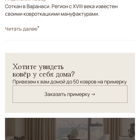
Соткан в Варанаси. Регион с XVIII века известен
своими ковроткацкими мануфактурами.
Стиль
Читать далее
Классические
Цвета
Бежевый, Бирюзовый
Узоры
Растительный
Изысканный ковер из коллекции "Стертая классика" с
Хотите увидеть
эффектом неоднородного окраса станет поистине
ковёр у себя дома?
"изюминкой" вашего интерьера.
Привезем к вам домой до 50 ковров на примерку
Заказать примерку →