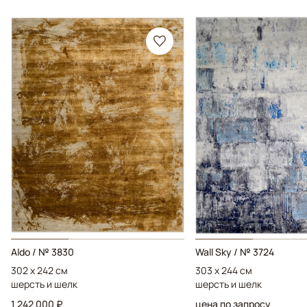
Aldo / № 3830
Wall Sky / № 3724
302 x 242 см
303 x 244 см
шерсть и шелк
шерсть и шелк
1 242 000 ₽
цена по запросу