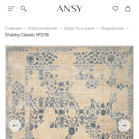
Главная
Классические
Шерсть и шелк
Индийские
Shabby Classic №2118
←
→