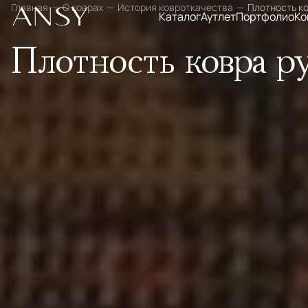
Главная
О коврах
История ковроткачества
Плотность к
Каталог
Аутлет
Портфолио
Ко
Плотность коврa р